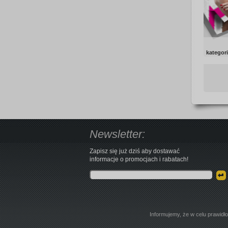
kategor
Newsletter:
Zapisz się już dziś aby dostawać
informacje o promocjach i rabatach!
Informujemy, że w celu prawidł