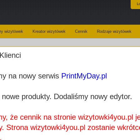
L
y wizytówek
Kreator wizytówek
Cennik
Rodzaje wizytówek
ablony wizytowki agencja modelek, hostessy, 
Klienci
(wybierz wzór i przejdź do edycji swojej wizytówki
 stworzona specjalnie dla branży modelingu. Piękne, nowoczesne szablony wizytów
y na nowy serwis
PrintMyDay.pl
h pomysłów, podsuwamy gotowe rozwiązania. Atrakcyjne projekty wizytówek z pe
erię.
 nowe produkty. Dodaliśmy nowy edytor.
y, że cennik na stronie wizytowki4you.pl j
y. Strona wizytowki4you.pl zostanie wkrótc
.