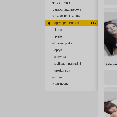
TURYSTYKA
USŁUGI BIZNESOWE
ZDROWIE I URODA
- agencje modelek
- fitness
- fryzjer
- kosmetyczka
- optyk
- siłownia
- stylizacja paznokci
kategor
- uroda i spa
- wizaż
ZWIERZAKI