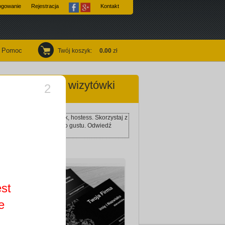
ogowanie
Rejestracja
Kontakt
Pomoc
Twój koszyk
:
0.00
zł
agencja pracy wizytówki
1
)
ek dla agencji modelek, hostess. Skorzystaj z
wnością przypadną Ci do gustu. Odwiedź
est
e