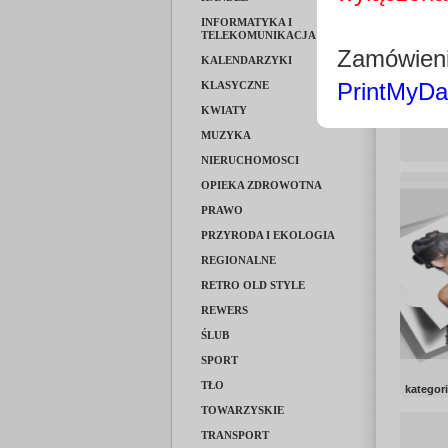
INFORMATYKA I
TELEKOMUNIKACJA
Zamówieni
KALENDARZYKI
PrintMyDa
kategor
KLASYCZNE
KWIATY
MUZYKA
NIERUCHOMOSCI
OPIEKA ZDROWOTNA
PRAWO
PRZYRODA I EKOLOGIA
REGIONALNE
RETRO OLD STYLE
REWERS
ŚLUB
SPORT
TŁO
kategor
TOWARZYSKIE
TRANSPORT