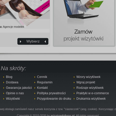
ia
: Agencje modelek
Wybierz
Na skróty:
Blog
Cennik
Wzory wizytówek
Dostawa
Regulamin
Wgraj projekt
Gwarancja jakości
Kontakt
Rodzaje wizytówek
Opinie o nas
Polityka prywatności
Praktyki w e-commerce
Wizytówki
Przygotowanie do druku
Drukarnia wizytówek
owej obsługi zamówień nasz serwis korzysta z tzw. "ciasteczek" (ang. cookie). Korzystając 
Copyright © 2010-2026 by
wizytowki4you.pl
. All rights reserved.