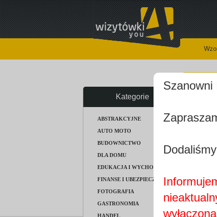
Wzor
Sz
Szanowni 
Kategorie
Kategoria
Zapraszam
ABSTRAKCYJNE
darmowyc
naszą gal
AUTO MOTO
BUDOWNICTWO
Dodaliśmy
DLA DOMU
EDUKACJA I WYCHOWANIE
Informujem
FINANSE I UBEZPIECZENIA
FOTOGRAFIA
nieaktualn
GASTRONOMIA
wyłączona
HANDEL