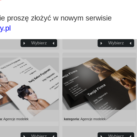
e proszę złożyć w nowym serwisie
y.pl
ia
: Agencje modelek
kategoria
: Agencje modelek
Wybierz
Wybierz
ia
: Agencje modelek
kategoria
: Agencje modelek
Wybierz
Wybierz