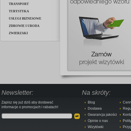
TRANSPORT
TURYSTYKA
USŁUGI BIZNESOWE
ZDROWIE I URODA
ZWIERZAKI
Newsletter:
Na skróty:
Zapisz się już dziś aby dostawać
Blog
Cenn
informacje o promocjach i rabatach!
Dostawa
Regu
Gwarancja jakości
Kont
Opinie o nas
Polit
Wizytówki
Przy