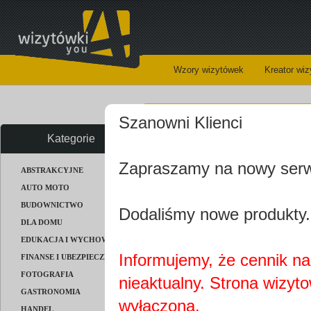
Wzory wizytówek
Kreator wi
Wizy
Szanowni Klienci
Kategorie
Zapraszamy na nowy ser
ABSTRAKCYJNE
AUTO MOTO
BUDOWNICTWO
Dodaliśmy nowe produkty.
DLA DOMU
EDUKACJA I WYCHOWANIE
Informujemy, że cennik na 
FINANSE I UBEZPIECZENIA
FOTOGRAFIA
nieaktualny. Strona wizyt
GASTRONOMIA
wyłączona.
HANDEL