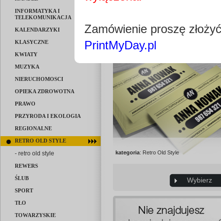
kategoria
: Retro Old Style
INFORMATYKA I
TELEKOMUNIKACJA
Zamówienie proszę złoży
Wybierz
KALENDARZYKI
PrintMyDay.pl
KLASYCZNE
KWIATY
MUZYKA
NIERUCHOMOSCI
OPIEKA ZDROWOTNA
PRAWO
PRZYRODA I EKOLOGIA
REGIONALNE
RETRO OLD STYLE
kategoria
: Retro Old Style
- retro old style
REWERS
ŚLUB
Wybierz
SPORT
TŁO
TOWARZYSKIE