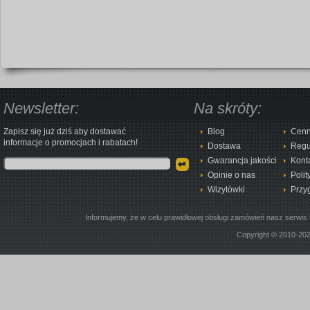
Newsletter:
Na skróty:
Zapisz się już dziś aby dostawać
Blog
Cenn
informacje o promocjach i rabatach!
Dostawa
Regu
Gwarancja jakości
Kont
Opinie o nas
Polit
Wizytówki
Przy
Informujemy, że w celu prawidłowej obsługi zamówień nasz serwis 
Copyright © 2010-20