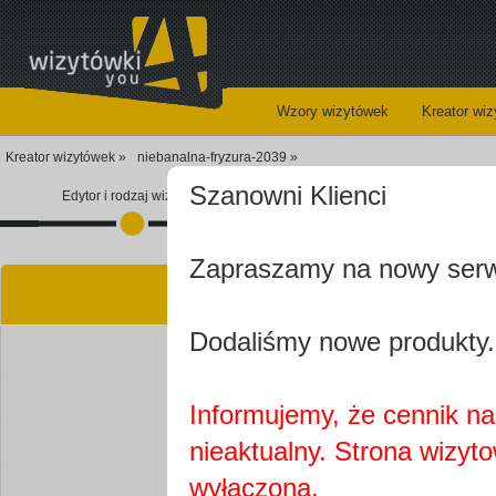
Wzory wizytówek
Kreator wi
Kreator wizytówek »
niebanalna-fryzura-2039 »
Szanowni Klienci
Edytor i rodzaj wizytówki
Koszyk
Zapraszamy na nowy ser
Kre
Dodaliśmy nowe produkty.
Informujemy, że cennik na 
nieaktualny. Strona wizyt
Najprawdopobodniej
wyłączona.