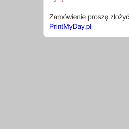
Pobierz wty
Zamówienie proszę złoży
PrintMyDay.pl