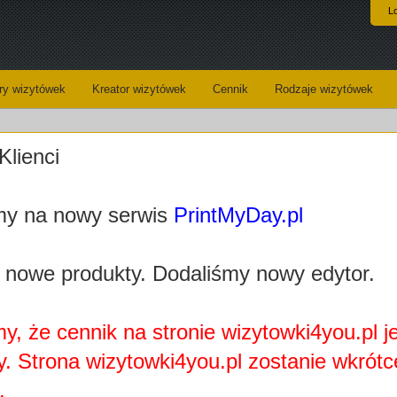
L
y wizytówek
Kreator wizytówek
Cennik
Rodzaje wizytówek
Wzory wizytówek budownictwo, projekty
Klienci
(wybierz wzór i przejdź do edycji swojej wizytówki
y na nowy serwis
PrintMyDay.pl
 nowe produkty. Dodaliśmy nowy edytor.
y, że cennik na stronie wizytowki4you.pl j
y. Strona wizytowki4you.pl zostanie wkrótc
.