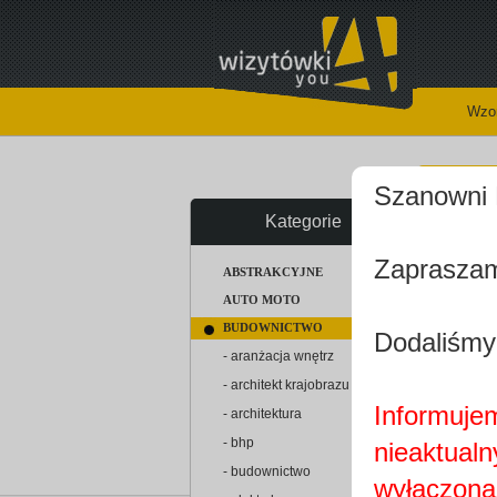
Wzor
Szanowni 
Kategorie
Zapraszam
ABSTRAKCYJNE
AUTO MOTO
BUDOWNICTWO
Dodaliśmy
- aranżacja wnętrz
- architekt krajobrazu
Informujem
- architektura
- bhp
nieaktualn
- budownictwo
wyłączona