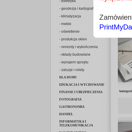
- elektryka
kategor
- geodezja i kartografia
Zamówieni
- klimatyzacja
- meble
PrintMyDa
- oświetlenie
- produkcja okien
- remonty i wykończenia
- składy budowlane
- wynajem sprzętu
- żaluzje i rolety
DLA DOMU
EDUKACJA I WYCHOWANIE
kategor
FINANSE I UBEZPIECZENIA
FOTOGRAFIA
GASTRONOMIA
HANDEL
INFORMATYKA I
TELEKOMUNIKACJA