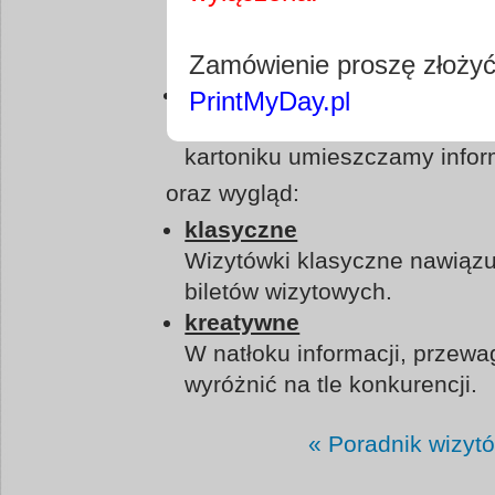
Wizytówki osobiste służą do 
promocję konkretnej firmy. Sku
Zamówienie proszę złoży
biznesie, który reprezentuje.
mieszane
PrintMyDay.pl
Do czynienia z wizytówką m
kartoniku umieszczamy inform
oraz wygląd:
klasyczne
Wizytówki klasyczne nawiązu
biletów wizytowych.
kreatywne
W natłoku informacji, przewag
wyróżnić na tle konkurencji.
« Poradnik wizyt