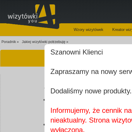
Wzory wizytówek
Kreator wi
Poradnik »
Jakiej wizytówki potrzebuję »
Szanowni Klienci
Jakiej wiz
Zapraszamy na nowy ser
Wizytówki możemy podzielić, z
Dodaliśmy nowe produkty.
firmowe
Wizytówki służą głównie do 
Informujemy, że cennik na 
się na niej informacje związa
nieaktualny. Strona wizyt
osobiste
wyłączona.