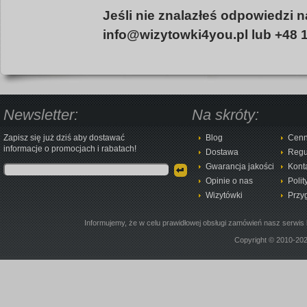
Jeśli nie znalazłeś odpowiedzi 
info@wizytowki4you.pl lub +48 1
Newsletter:
Na skróty:
Zapisz się już dziś aby dostawać
Blog
Cenn
informacje o promocjach i rabatach!
Dostawa
Regu
Gwarancja jakości
Kont
Opinie o nas
Polit
Wizytówki
Przy
Informujemy, że w celu prawidłowej obsługi zamówień nasz serwis 
Copyright © 2010-20