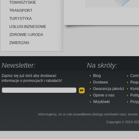
TOWARZYSKIE
TRANSPORT
TURYSTYKA
USŁUGI BIZNESOWE
ZDROWIE I URODA
ZWIERZAKI
Newsletter:
Na skróty:
Zapisz się już dziś aby dostawać
Blog
Cenn
informacje o promocjach i rabatach!
Dostawa
Regu
Gwarancja jakości
Kont
Opinie o nas
Polit
Wizytówki
Przy
Informujemy, że w celu prawidłowej obsługi zamówień nasz serwis 
Copyright © 2010-20