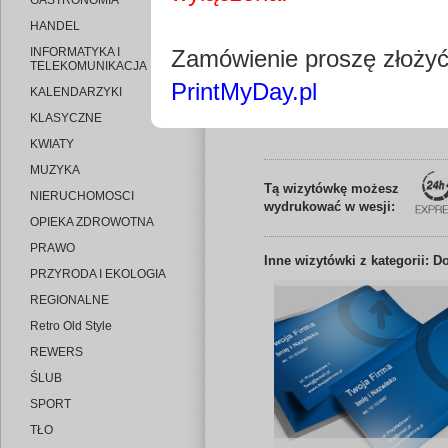
GASTRONOMIA
HANDEL
INFORMATYKA I
Zamówienie proszę złoży
TELEKOMUNIKACJA
PrintMyDay.pl
KALENDARZYKI
Edytuj wizytó
KLASYCZNE
KWIATY
MUZYKA
Tą wizytówkę możesz
NIERUCHOMOSCI
wydrukować w wesji:
OPIEKA ZDROWOTNA
PRAWO
Inne
wizytówki z kategorii: 
PRZYRODA I EKOLOGIA
REGIONALNE
Retro Old Style
REWERS
ŚLUB
SPORT
TŁO