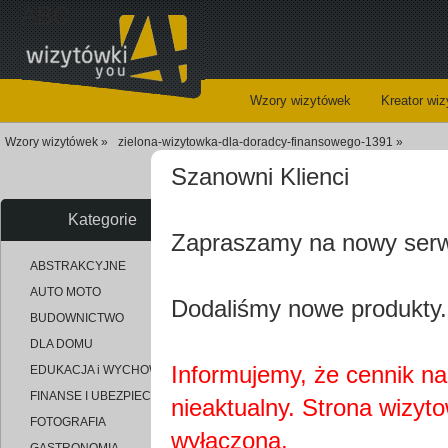
ABC
Wzory wizytówek
Kreator wi
Wzory wizytówek »
zielona-wizytowka-dla-doradcy-finansowego-1391 »
Szanowni Klienci
Kategorie
Zapraszamy na nowy ser
uploaded_7ac3cf0bfb63a8f7fcc12
ABSTRAKCYJNE
AUTO MOTO
Dodaliśmy nowe produkty.
BUDOWNICTWO
DLA DOMU
Informujemy, że cennik na 
EDUKACJA i WYCHOWANIE
FINANSE I UBEZPIECZENIA
nieaktualny. Strona wizyt
FOTOGRAFIA
wyłączona.