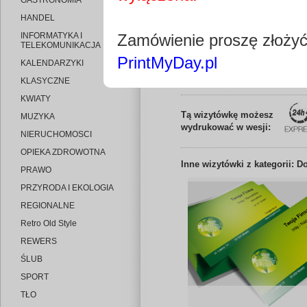
GASTRONOMIA
HANDEL
INFORMATYKA I
Zamówienie proszę złoży
TELEKOMUNIKACJA
PrintMyDay.pl
KALENDARZYKI
Edytuj wizytó
KLASYCZNE
KWIATY
Tą wizytówkę możesz
MUZYKA
wydrukować w wesji:
NIERUCHOMOSCI
OPIEKA ZDROWOTNA
Inne
wizytówki z kategorii: 
PRAWO
PRZYRODA I EKOLOGIA
REGIONALNE
Retro Old Style
REWERS
ŚLUB
SPORT
TŁO