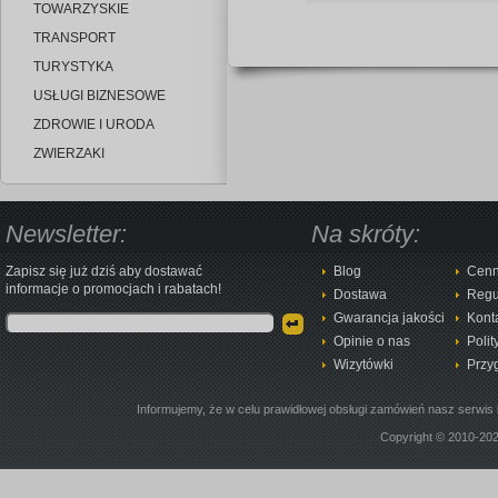
TOWARZYSKIE
TRANSPORT
TURYSTYKA
USŁUGI BIZNESOWE
ZDROWIE I URODA
ZWIERZAKI
Newsletter:
Na skróty:
Zapisz się już dziś aby dostawać
Blog
Cenn
informacje o promocjach i rabatach!
Dostawa
Regu
Gwarancja jakości
Kont
Opinie o nas
Polit
Wizytówki
Przy
Informujemy, że w celu prawidłowej obsługi zamówień nasz serwis 
Copyright © 2010-20