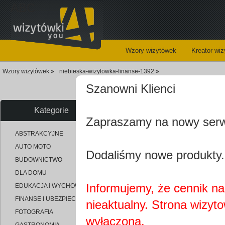
ABC
Wzory wizytówek
Kreator wi
Wzory wizytówek »
niebieska-wizytowka-finanse-1392 »
Szanowni Klienci
Kategorie
Zapraszamy na nowy ser
uploaded_43011db3ff4a0ac06f36
ABSTRAKCYJNE
AUTO MOTO
Dodaliśmy nowe produkty.
BUDOWNICTWO
DLA DOMU
Informujemy, że cennik na 
EDUKACJA i WYCHOWANIE
FINANSE I UBEZPIECZENIA
nieaktualny. Strona wizyt
FOTOGRAFIA
wyłączona.