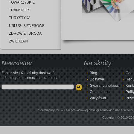
TOWARZYSKIE
TRANSPORT
TURYSTYKA
USŁUGI BIZNESOWE
ZDROWIE I URODA
ZWIERZAKI
Newsletter:
Na skróty:
Zapisz się już dziś aby dostawać
Blog
Cenn
informacje o promocjach i rabatach!
Dostawa
Regu
Gwarancja jakości
Kont
Opinie o nas
Polit
Wizytówki
Przy
Informujemy, że w celu prawidłowej obsługi zamówień nasz serwis 
Copyright © 2010-20