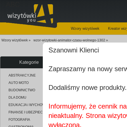
ABC
Wzory wizytówek
Kreator wi
Wzory wizytówek »
wzor-wizytowki-animator-czasu-wolnego-1302 »
Szanowni Klienci
Profesjo
Kategorie
Zapraszamy na nowy ser
uploaded_fd3c48cbb85498a68e9
ABSTRAKCYJNE
AUTO MOTO
Dodaliśmy nowe produkty.
BUDOWNICTWO
DLA DOMU
Informujemy, że cennik na 
EDUKACJA i WYCHOWANIE
FINANSE I UBEZPIECZENIA
nieaktualny. Strona wizyt
FOTOGRAFIA
wyłączona.