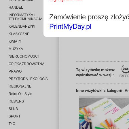
GASTRONOMIA
HANDEL
INFORMATYKA I
Zamówienie proszę złoży
TELEKOMUNIKACJA
PrintMyDay.pl
KALENDARZYKI
Edytuj wizytó
KLASYCZNE
KWIATY
MUZYKA
NIERUCHOMOSCI
OPIEKA ZDROWOTNA
Tą wizytówkę możesz
PRAWO
wydrukować w wesji:
PRZYRODA I EKOLOGIA
REGIONALNE
Inne
wizytówki z kategorii: A
Retro Old Style
REWERS
ŚLUB
SPORT
TŁO