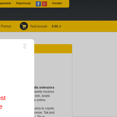
ogowanie
Rejestracja
Kontakt
Pomoc
Twój koszyk
:
0.00
zł
1
olnego
zy
ntujemy
wzór wizytówki dla animatora
lnego
Ten i pozostałe projekty możesz
pasować do swoich potrzeb, dzięki
est
u kreatorowi szablonów online.
e
ta i nowoczesne rozwiązania to często
 droga do sukcesu w biznesie. Tak jest
 przypadku tego projektu. Tło w