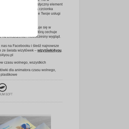
jasnej szarości, minimalistyczny element
 i intensoywnie czerwona czcionka
, że szablon zaprezentuje Twoje usługi
ższym poziomie.
wka najlepiej zaprezentuje się w
nej wersji plastikowej, którą cechuje
 na zniszczenia i nowoczesny wygląd.
 nas na Facebooku i śledź najnowsze
e ze świata wizytówek –
wizytówki4you
.
ki4you.pl
ów czasu wolnego, wszystkich
tówki dla animatora czasu wolnego,
 plastikowe