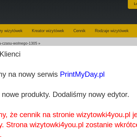
L
y wizytówek
Kreator wizytówek
Cennik
Rodzaje wizytówek
ra-czasu-wolnego-1305 »
Klienci
Wzór wizytówki dla animatora czasu w
y na nowy serwis
PrintMyDay.pl
ploaded_03e5880cb6efdd381beb7e8bcd9953663d84fb47.jpg
Kategoria:
Animator
 nowe produkty. Dodaliśmy nowy edytor.
Wizytówki - opis:
Preze
czasu wo
szybko do
y, że cennik na stronie wizytowki4you.pl j
darmowem
y. Strona wizytowki4you.pl zostanie wkrótc
Prosto
najlepsza
.
również w