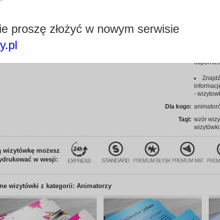
odcieniu 
graficzny
sprawiają
e proszę złożyć w nowym serwisie
na najwy
y.pl
Edytuj wizytówkę
Wizytó
ekskluzyw
odporność
Znajdź
informacj
- wizytow
Dla kogo:
animator
Tagi:
wzór wizy
wizytówki
ą wizytówkę możesz
ydrukować w wesji:
nne
wizytówki z kategorii: Animatorzy