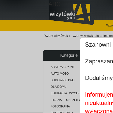
ABC
Wzor
Wzory wizytówek »
wzor-wizytowki-dla-animato
Szanowni 
Kategorie
Zapraszam
u
ABSTRAKCYJNE
AUTO MOTO
Dodaliśmy
BUDOWNICTWO
DLA DOMU
Informujem
EDUKACJA i WYCHOWANIE
FINANSE I UBEZPIECZENIA
nieaktualn
FOTOGRAFIA
wyłączona