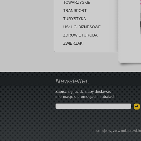
TOWARZYSKIE
TRANSPORT
TURYSTYKA
USŁUGI BIZNESOWE
ZDROWIE I URODA
ZWIERZAKI
Newsletter:
Zapisz się już dziś aby dostawać
informacje o promocjach i rabatach!
Informujemy, że w celu prawidł