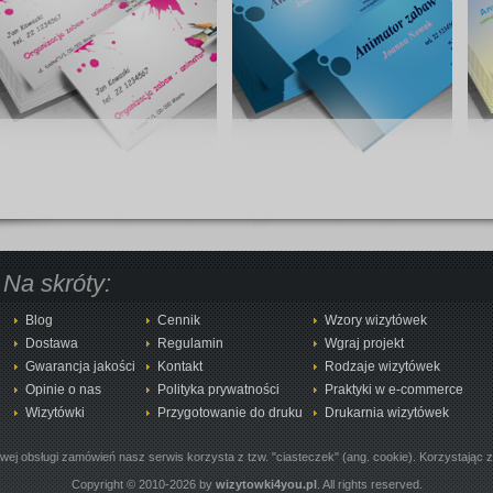
Na skróty:
Blog
Cennik
Wzory wizytówek
Dostawa
Regulamin
Wgraj projekt
Gwarancja jakości
Kontakt
Rodzaje wizytówek
Opinie o nas
Polityka prywatności
Praktyki w e-commerce
Wizytówki
Przygotowanie do druku
Drukarnia wizytówek
owej obsługi zamówień nasz serwis korzysta z tzw. "ciasteczek" (ang. cookie). Korzystając 
Copyright © 2010-2026 by
wizytowki4you.pl
. All rights reserved.