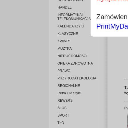
GASTRONOMIA
HANDEL
INFORMATYKA I
Zamówieni
TELEKOMUNIKACJA
PrintMyDa
KALENDARZYKI
KLASYCZNE
KWIATY
MUZYKA
NIERUCHOMOSCI
OPIEKA ZDROWOTNA
PRAWO
PRZYRODA I EKOLOGIA
REGIONALNE
T
w
Retro Old Style
REWERS
ŚLUB
I
SPORT
TŁO