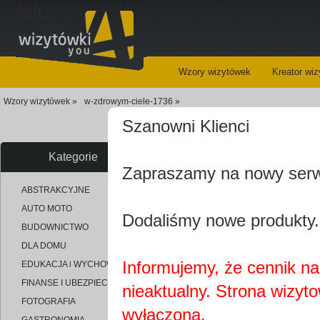
ABC
Wzory wizytówek
Kreator wi
Wzory wizytówek »
w-zdrowym-ciele-1736 »
Szanowni Klienci
Wizytów
Kategorie
Zapraszamy na nowy ser
uploaded_923912c4d836a00ea0
ABSTRAKCYJNE
AUTO MOTO
Dodaliśmy nowe produkty.
BUDOWNICTWO
DLA DOMU
Informujemy, że cennik na 
EDUKACJA i WYCHOWANIE
FINANSE I UBEZPIECZENIA
nieaktualny. Strona wizyt
FOTOGRAFIA
wyłączona.