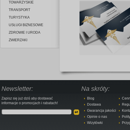
TOWARZYSKIE
TRANSPORT
TURYSTYKA
USŁUGI BIZNESOWE
ZDROWIE I URODA
ZWIERZAKI
Newsletter:
Na skróty:
Zapisz się już dziś aby dostawać
Blog
Cenn
informacje o promocjach i rabatach!
Dostawa
Regu
Gwarancja jakości
Kont
Opinie o nas
Polit
Wizytówki
Przy