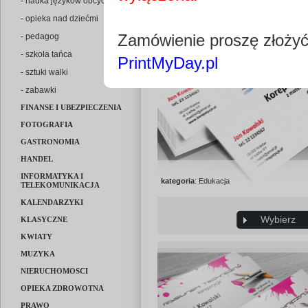
- nauka języków obcych
- opieka nad dziećmi
Zamówienie proszę złoży
- pedagog
- szkoła tańca
PrintMyDay.pl
- sztuki walki
- zabawki
FINANSE I UBEZPIECZENIA
FOTOGRAFIA
GASTRONOMIA
HANDEL
INFORMATYKA I
kategoria
: Edukacja
TELEKOMUNIKACJA
KALENDARZYKI
Wybierz
KLASYCZNE
KWIATY
MUZYKA
NIERUCHOMOSCI
OPIEKA ZDROWOTNA
PRAWO