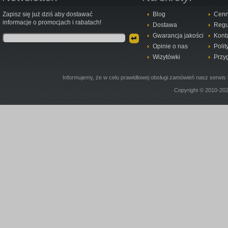
Zapisz się już dziś aby dostawać
Blog
Cenn
informacje o promocjach i rabatach!
Dostawa
Regu
Gwarancja jakości
Kont
Opinie o nas
Polit
Wizytówki
Przy
Informujemy, że w celu prawidłowej obsługi zamówień nasz serwis 
Copyright © 2010-20