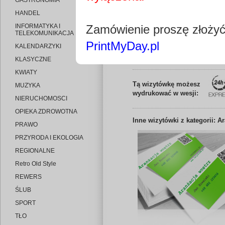
GASTRONOMIA
HANDEL
INFORMATYKA I
Zamówienie proszę złoży
TELEKOMUNIKACJA
PrintMyDay.pl
KALENDARZYKI
Edytuj wizytó
KLASYCZNE
KWIATY
Tą wizytówkę możesz
MUZYKA
wydrukować w wesji:
NIERUCHOMOSCI
OPIEKA ZDROWOTNA
Inne
wizytówki z kategorii: A
PRAWO
PRZYRODA I EKOLOGIA
REGIONALNE
Retro Old Style
REWERS
ŚLUB
SPORT
TŁO