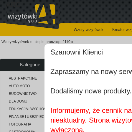
ABC
Wzory wizytówek
Kreator wi
Wzory wizytówek »
cieple-aranzacje-1110 »
Szanowni Klienci
Kategorie
Zapraszamy na nowy ser
uploaded_eb07610d72d0730904
ABSTRAKCYJNE
AUTO MOTO
Dodaliśmy nowe produkty.
BUDOWNICTWO
DLA DOMU
Informujemy, że cennik na 
EDUKACJA i WYCHOWANIE
FINANSE I UBEZPIECZENIA
nieaktualny. Strona wizyt
FOTOGRAFIA
wyłączona.