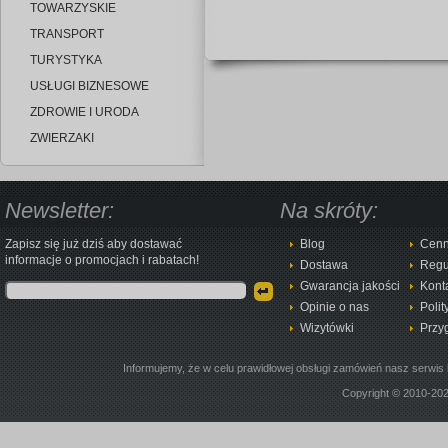
TOWARZYSKIE
TRANSPORT
TURYSTYKA
USŁUGI BIZNESOWE
ZDROWIE I URODA
ZWIERZAKI
Newsletter:
Na skróty:
Zapisz się już dziś aby dostawać
Blog
Cenn
informacje o promocjach i rabatach!
Dostawa
Regu
Gwarancja jakości
Kont
Opinie o nas
Polit
Wizytówki
Przy
Informujemy, że w celu prawidłowej obsługi zamówień nasz serwis 
Copyright © 2010-20