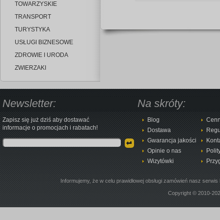
TOWARZYSKIE
TRANSPORT
TURYSTYKA
USŁUGI BIZNESOWE
ZDROWIE I URODA
ZWIERZAKI
Newsletter:
Na skróty:
Zapisz się już dziś aby dostawać
Blog
Cenn
informacje o promocjach i rabatach!
Dostawa
Regu
Gwarancja jakości
Kont
Opinie o nas
Polit
Wizytówki
Przy
Informujemy, że w celu prawidłowej obsługi zamówień nasz serwis 
Copyright © 2010-20