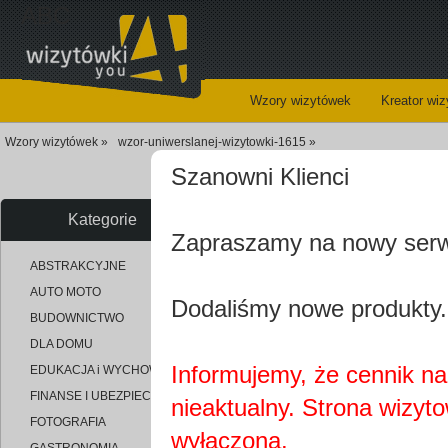
ABC
Wzory wizytówek
Kreator wi
Wzory wizytówek »
wzor-uniwerslanej-wizytowki-1615 »
Szanowni Klienci
Kategorie
Zapraszamy na nowy ser
uploaded_9c30995c918ef650704
ABSTRAKCYJNE
AUTO MOTO
Dodaliśmy nowe produkty.
BUDOWNICTWO
DLA DOMU
Informujemy, że cennik na 
EDUKACJA i WYCHOWANIE
FINANSE I UBEZPIECZENIA
nieaktualny. Strona wizyt
FOTOGRAFIA
wyłączona.