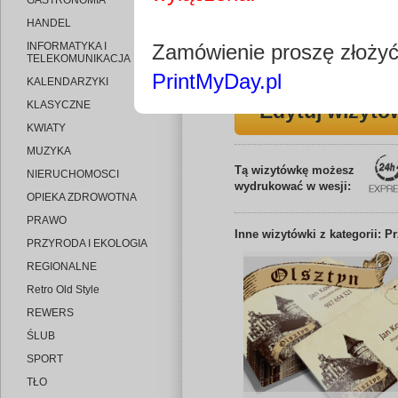
GASTRONOMIA
HANDEL
INFORMATYKA I
Zamówienie proszę złoży
TELEKOMUNIKACJA
PrintMyDay.pl
KALENDARZYKI
KLASYCZNE
Edytuj wizytó
KWIATY
MUZYKA
Tą wizytówkę możesz
NIERUCHOMOSCI
wydrukować w wesji:
OPIEKA ZDROWOTNA
PRAWO
Inne
wizytówki z kategorii: 
PRZYRODA I EKOLOGIA
REGIONALNE
Retro Old Style
REWERS
ŚLUB
SPORT
TŁO