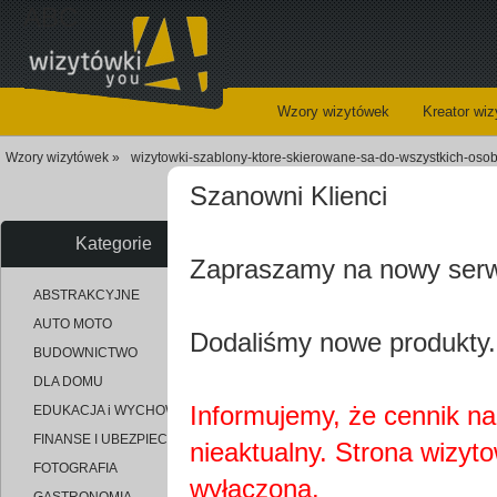
ABC
Wzory wizytówek
Kreator wi
Wzory wizytówek »
wizytowki-szablony-ktore-skierowane-sa-do-wszystkich-oso
Szanowni Klienci
Wzór wizytówki Wizytówk
Kategorie
Zapraszamy na nowy ser
ABSTRAKCYJNE
uploaded_66f7d4e9e2556a48f2
AUTO MOTO
Dodaliśmy nowe produkty.
BUDOWNICTWO
DLA DOMU
Informujemy, że cennik na 
EDUKACJA i WYCHOWANIE
FINANSE I UBEZPIECZENIA
nieaktualny. Strona wizyt
FOTOGRAFIA
wyłączona.