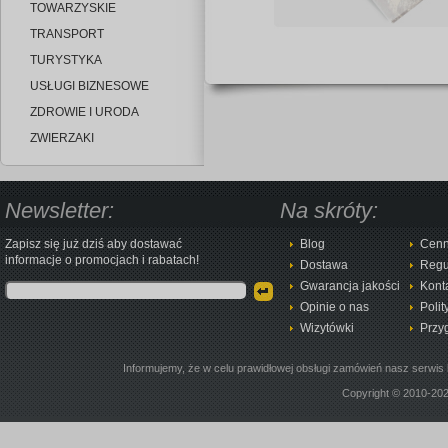
TOWARZYSKIE
TRANSPORT
TURYSTYKA
USŁUGI BIZNESOWE
ZDROWIE I URODA
ZWIERZAKI
Newsletter:
Na skróty:
Zapisz się już dziś aby dostawać
Blog
Cenn
informacje o promocjach i rabatach!
Dostawa
Regu
Gwarancja jakości
Kont
Opinie o nas
Polit
Wizytówki
Przy
Informujemy, że w celu prawidłowej obsługi zamówień nasz serwis 
Copyright © 2010-20