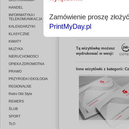
GASTRONOMIA
HANDEL
INFORMATYKA I
Zamówienie proszę złoży
TELEKOMUNIKACJA
PrintMyDay.pl
KALENDARZYKI
Edytuj wizytó
KLASYCZNE
KWIATY
Tą wizytówkę możesz
MUZYKA
wydrukować w wesji:
NIERUCHOMOSCI
OPIEKA ZDROWOTNA
Inne
wizytówki z kategorii: 
PRAWO
PRZYRODA I EKOLOGIA
REGIONALNE
Retro Old Style
REWERS
ŚLUB
SPORT
TŁO