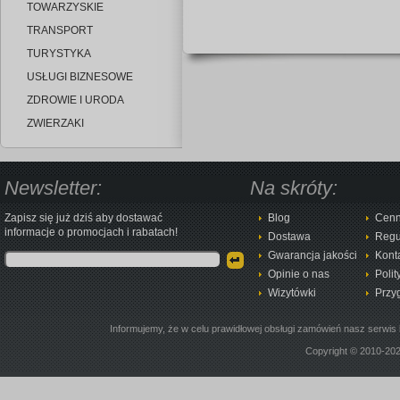
TOWARZYSKIE
TRANSPORT
TURYSTYKA
USŁUGI BIZNESOWE
ZDROWIE I URODA
ZWIERZAKI
Newsletter:
Na skróty:
Zapisz się już dziś aby dostawać
Blog
Cenn
informacje o promocjach i rabatach!
Dostawa
Regu
Gwarancja jakości
Kont
Opinie o nas
Polit
Wizytówki
Przy
Informujemy, że w celu prawidłowej obsługi zamówień nasz serwis 
Copyright © 2010-20