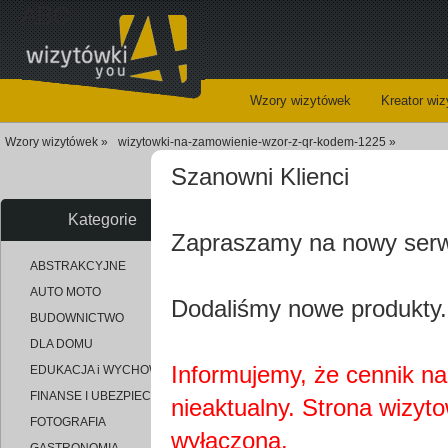
ABC
Wzory wizytówek
Kreator wi
Wzory wizytówek »
wizytowki-na-zamowienie-wzor-z-qr-kodem-1225 »
Szanowni Klienci
Wizytówki n
Kategorie
Zapraszamy na nowy ser
uploaded_59e9e536f142347cd2a
ABSTRAKCYJNE
AUTO MOTO
Dodaliśmy nowe produkty.
BUDOWNICTWO
DLA DOMU
Informujemy, że cennik na 
EDUKACJA i WYCHOWANIE
FINANSE I UBEZPIECZENIA
nieaktualny. Strona wizyt
FOTOGRAFIA
wyłączona.