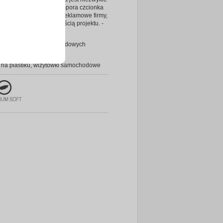
 w pełni profesjonalna. Spora czcionka
mieścić nazwę i hasło reklamowe firmy,
 wzrok i współgra z całością projektu. -
4you.pl
alni samochodów, zawodowych
w
 na plastiku, wizytówki samochodowe