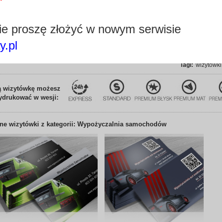
ciekawa i
pozwala u
przyciąga
e proszę złożyć w nowym serwisie
wizytowki
y.pl
Dla kogo:
wypożycz
Edytuj wizytówkę
kierowcó
Tagi:
wizytówki
ą wizytówkę możesz
ydrukować w wesji:
nne
wizytówki z kategorii: Wypożyczalnia samochodów