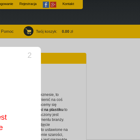
ogowanie
Rejestracja
Kontakt
Pomoc
Twój koszyk
:
0.00
zł
2
 samochodu.
alnia samochodów
emy osiągnąć sukces w biznesie, to
ą wizytówkę możemy zamienić na coś
współczesnego. Jeżeli chcemy się
, wydrukowanie
wizytówki na plastiku
to
ysł. Ten projekt przeznaczony jest
est
la motoryzacyjnego segmentu branży.
wi bardzo realistyczne zdjęcie
e
iające duże, srebrne auto ustawione na
w szachownicę. Połączenie szarości,
erni sprawia, że wizytówka jest niezwykle