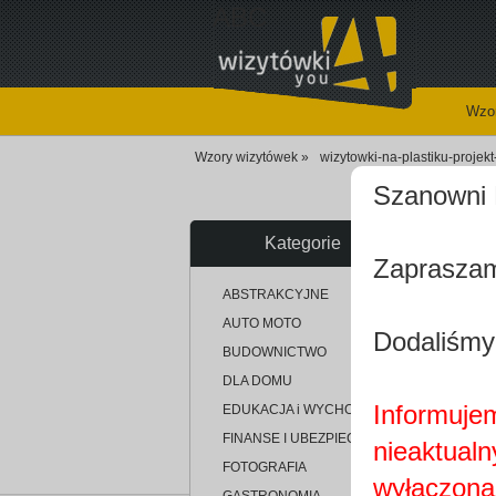
ABC
Wzor
Wzory wizytówek »
wizytowki-na-plastiku-proje
Szanowni 
Kategorie
Zapraszam
up
ABSTRAKCYJNE
AUTO MOTO
Dodaliśmy
BUDOWNICTWO
DLA DOMU
Informujem
EDUKACJA i WYCHOWANIE
FINANSE I UBEZPIECZENIA
nieaktualn
FOTOGRAFIA
wyłączona