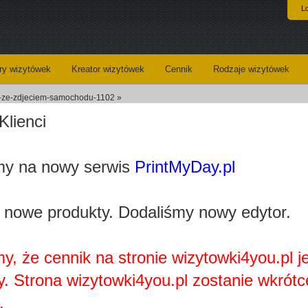
L
y wizytówek
Kreator wizytówek
Cennik
Rodzaje wizytówek
kt-ze-zdjeciem-samochodu-1102 »
Klienci
Wizytówki na plastiku. Projekt ze zdjęciem
y na nowy serwis
PrintMyDay.pl
loaded_4f6910cc41d85808dfde8c71fab765118b37d282.jpg
Kategoria:
Wypożycz
 nowe produkty. Dodaliśmy nowy edytor.
Wizytówki - opis:
Jeśli chc
klasyczn
bardziej 
wyróżnić
dobry pom
y, że cennik na stronie wizytowki4you.pl j
głównie d
Tło stano
y. Strona wizytowki4you.pl zostanie wkrótc
przedstaw
podłodze 
.
bieli i cz