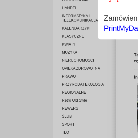
GASTRONOMIA
HANDEL
INFORMATYKA I
Zamówieni
TELEKOMUNIKACJA
PrintMyDa
KALENDARZYKI
KLASYCZNE
KWIATY
MUZYKA
T
NIERUCHOMOSCI
w
OPIEKA ZDROWOTNA
PRAWO
I
PRZYRODA I EKOLOGIA
REGIONALNE
Retro Old Style
REWERS
ŚLUB
SPORT
TŁO