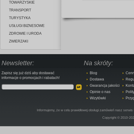
TOWARZYSKIE
TRANSPORT
TURYSTYKA
USŁUGI BIZNESOWE
ZDROWIE I URODA
ZWIERZAKI
Newsletter:
Na skróty:
Zapisz się już dziś aby dostawać
Blog
Cenn
informacje o promocjach i rabatach!
Dostawa
Regu
Gwarancja jakości
Kont
Opinie o nas
Polit
Wizytówki
Przy
Informujemy, że w celu prawidłowej obsługi zamówień nasz serwis 
Copyright © 2010-20