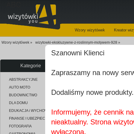
ABC
Wzory wizytówek
Kreator wi
Wzory wizytówek »
wizytowki-ekskluzywne-z-roslinnym-motywem-928 »
Szanowni Klienci
Wi
Kategorie
Zapraszamy na nowy ser
uploaded_716d4eed1f8b39c3e77
ABSTRAKCYJNE
AUTO MOTO
Dodaliśmy nowe produkty.
BUDOWNICTWO
DLA DOMU
Informujemy, że cennik na 
EDUKACJA i WYCHOWANIE
FINANSE I UBEZPIECZENIA
nieaktualny. Strona wizyt
FOTOGRAFIA
wyłączona.