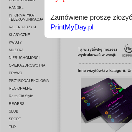
GASTRONOMIA
HANDEL
INFORMATYKA I
Zamówienie proszę złoży
TELEKOMUNIKACJA
PrintMyDay.pl
KALENDARZYKI
Edytuj wizytó
KLASYCZNE
KWIATY
Tą wizytówkę możesz
MUZYKA
wydrukować w wesji:
NIERUCHOMOSCI
OPIEKA ZDROWOTNA
Inne
wizytówki z kategorii: U
PRAWO
PRZYRODA I EKOLOGIA
REGIONALNE
Retro Old Style
REWERS
ŚLUB
SPORT
TŁO