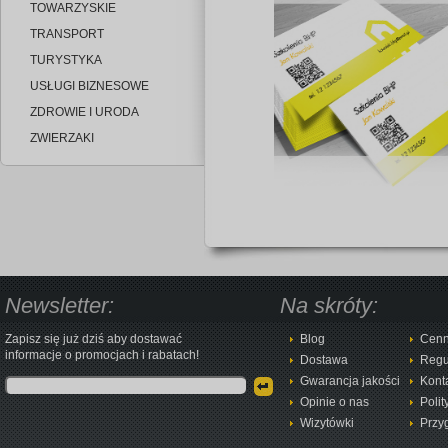
TOWARZYSKIE
TRANSPORT
TURYSTYKA
USŁUGI BIZNESOWE
ZDROWIE I URODA
ZWIERZAKI
Newsletter:
Na skróty:
Zapisz się już dziś aby dostawać
Blog
Cenn
informacje o promocjach i rabatach!
Dostawa
Regu
Gwarancja jakości
Kont
Opinie o nas
Polit
Wizytówki
Przy