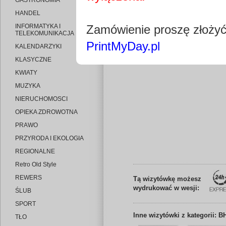
GASTRONOMIA
HANDEL
INFORMATYKA I
Zamówienie proszę złoży
TELEKOMUNIKACJA
PrintMyDay.pl
KALENDARZYKI
Edytuj wizytó
KLASYCZNE
KWIATY
MUZYKA
NIERUCHOMOSCI
OPIEKA ZDROWOTNA
PRAWO
PRZYRODA I EKOLOGIA
REGIONALNE
Retro Old Style
REWERS
Tą wizytówkę możesz
wydrukować w wesji:
ŚLUB
SPORT
Inne
wizytówki z kategorii: B
TŁO