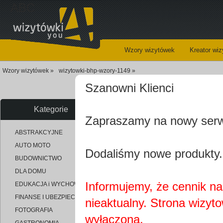
ABC
Wzory wizytówek
Kreator wi
Wzory wizytówek »
wizytowki-bhp-wzory-1149 »
Szanowni Klienci
Wizytó
Kategorie
Zapraszamy na nowy ser
uploaded_6bc3c8be424ca4cd37
ABSTRAKCYJNE
AUTO MOTO
Dodaliśmy nowe produkty.
BUDOWNICTWO
DLA DOMU
Informujemy, że cennik na 
EDUKACJA i WYCHOWANIE
FINANSE I UBEZPIECZENIA
nieaktualny. Strona wizyt
FOTOGRAFIA
wyłączona.