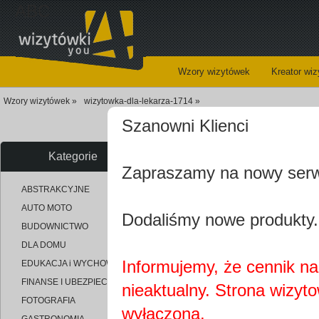
ABC
Wzory wizytówek
Kreator wi
Wzory wizytówek »
wizytowka-dla-lekarza-1714 »
Szanowni Klienci
Kategorie
Zapraszamy na nowy ser
uploaded_30c46ea197e2fdd0d80
ABSTRAKCYJNE
AUTO MOTO
Dodaliśmy nowe produkty.
BUDOWNICTWO
DLA DOMU
Informujemy, że cennik na 
EDUKACJA i WYCHOWANIE
FINANSE I UBEZPIECZENIA
nieaktualny. Strona wizyt
FOTOGRAFIA
wyłączona.