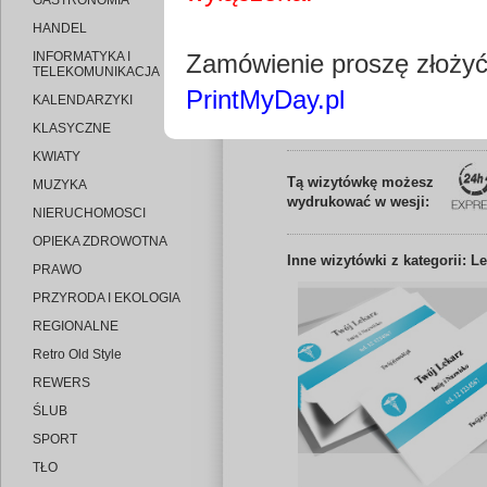
GASTRONOMIA
HANDEL
INFORMATYKA I
Zamówienie proszę złoży
TELEKOMUNIKACJA
PrintMyDay.pl
KALENDARZYKI
Edytuj wizytó
KLASYCZNE
KWIATY
Tą wizytówkę możesz
MUZYKA
wydrukować w wesji:
NIERUCHOMOSCI
OPIEKA ZDROWOTNA
Inne
wizytówki z kategorii: L
PRAWO
PRZYRODA I EKOLOGIA
REGIONALNE
Retro Old Style
REWERS
ŚLUB
SPORT
TŁO