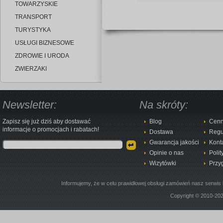
TOWARZYSKIE
TRANSPORT
TURYSTYKA
USŁUGI BIZNESOWE
ZDROWIE I URODA
ZWIERZAKI
Newsletter:
Na skróty:
Zapisz się już dziś aby dostawać
Blog
Cenn
informacje o promocjach i rabatach!
Dostawa
Regu
Gwarancja jakości
Kont
Opinie o nas
Polit
Wizytówki
Przy
Informujemy, że w celu prawidłowej obsługi zamówień nasz serwis 
Copyright © 2010-20