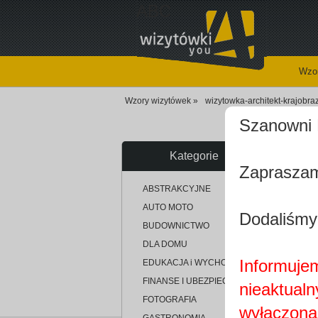
ABC
Wzor
Wzory wizytówek »
wizytowka-architekt-krajobra
Szanowni 
Kategorie
Zapraszam
u
ABSTRAKCYJNE
AUTO MOTO
Dodaliśmy
BUDOWNICTWO
DLA DOMU
Informujem
EDUKACJA i WYCHOWANIE
FINANSE I UBEZPIECZENIA
nieaktualn
FOTOGRAFIA
wyłączona