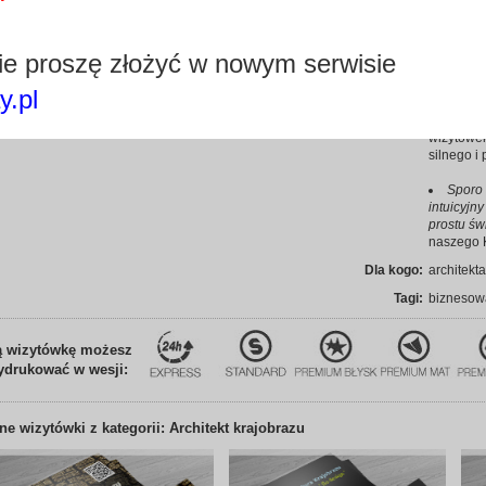
modyfikow
użyj nasz
pozwoli C
e proszę złożyć w nowym serwisie
dopasowan
y.pl
Edytuj wizytówkę
Tłoczo
Zapoznaj 
wizytówe
silnego i
Sporo 
intuicyjny
prostu św
naszego K
Dla kogo:
architekt
Tagi:
biznesowa
ą wizytówkę możesz
ydrukować w wesji:
nne
wizytówki z kategorii: Architekt krajobrazu