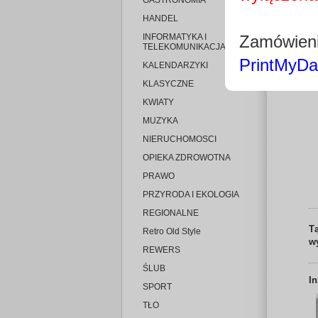
GASTRONOMIA
HANDEL
INFORMATYKA I
Zamówieni
TELEKOMUNIKACJA
PrintMyDa
KALENDARZYKI
KLASYCZNE
KWIATY
MUZYKA
NIERUCHOMOSCI
OPIEKA ZDROWOTNA
PRAWO
PRZYRODA I EKOLOGIA
REGIONALNE
T
Retro Old Style
w
REWERS
ŚLUB
I
SPORT
TŁO