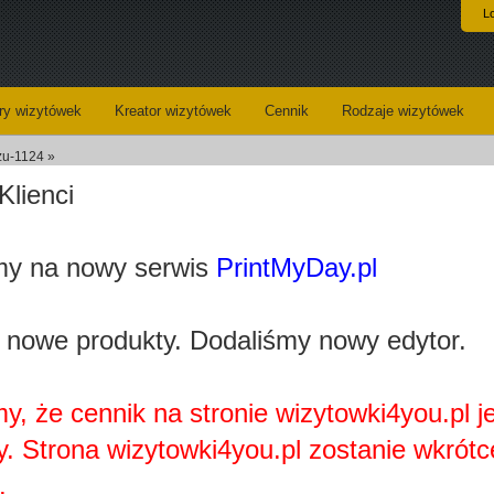
L
y wizytówek
Kreator wizytówek
Cennik
Rodzaje wizytówek
zu-1124 »
Klienci
Profesjonalna wizytówka. Szablon dla archite
y na nowy serwis
PrintMyDay.pl
ploaded_4d9e67e964376d5ac4e59f9e6099e3545efcfb86.jpg
Kategoria:
Architekt
 nowe produkty. Dodaliśmy nowy edytor.
Wizytówki - opis:
Preze
specjalni
Zamów
w
y, że cennik na stronie wizytowki4you.pl j
zaskocz w
wyglądem
y. Strona wizytowki4you.pl zostanie wkrótc
Zmieni
.
szablon,