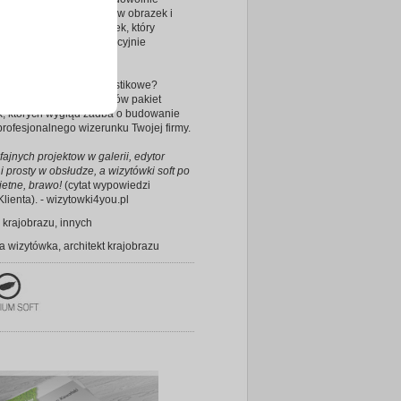
ać i wzbogacać. Kliknij w obrazek i
ego generatora wizytówek, który
i stworzyć projekt perfekcyjnie
y do Twojej firmy.
ne, złocone, soft lub plastikowe?
się z naszą ofertą i zamów pakiet
k, których wygląd zadba o budowanie
 profesjonalnego wizerunku Twojej firmy.
fajnych projektow w galerii, edytor
 i prosty w obsłudze, a wizytówki soft po
ietne, brawo!
(cytat wypowiedzi
lienta). - wizytowki4you.pl
a krajobrazu, innych
 wizytówka, architekt krajobrazu