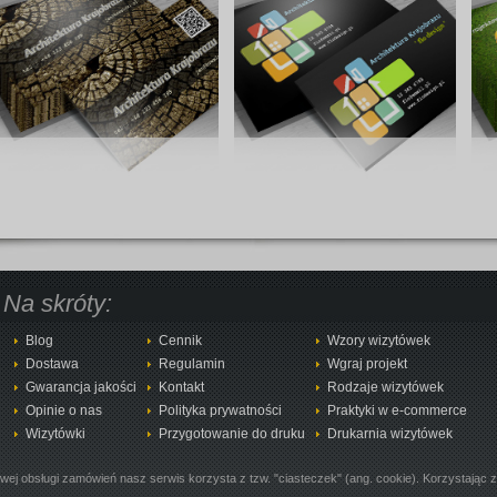
Na skróty:
Blog
Cennik
Wzory wizytówek
Dostawa
Regulamin
Wgraj projekt
Gwarancja jakości
Kontakt
Rodzaje wizytówek
Opinie o nas
Polityka prywatności
Praktyki w e-commerce
Wizytówki
Przygotowanie do druku
Drukarnia wizytówek
owej obsługi zamówień nasz serwis korzysta z tzw. "ciasteczek" (ang. cookie). Korzystając 