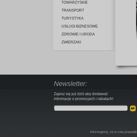
TOWARZYSKIE
TRANSPORT
TURYSTYKA
USŁUGI BIZNESOWE
ZDROWIE I URODA
ZWIERZAKI
Newsletter:
Zapisz się już dziś aby dostawać
informacje o promocjach i rabatach!
Informujemy, że w celu prawidł