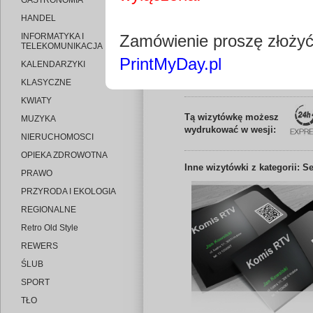
GASTRONOMIA
HANDEL
INFORMATYKA I
Zamówienie proszę złoży
TELEKOMUNIKACJA
PrintMyDay.pl
KALENDARZYKI
Edytuj wizytó
KLASYCZNE
KWIATY
Tą wizytówkę możesz
MUZYKA
wydrukować w wesji:
NIERUCHOMOSCI
OPIEKA ZDROWOTNA
Inne
wizytówki z kategorii: 
PRAWO
PRZYRODA I EKOLOGIA
REGIONALNE
Retro Old Style
REWERS
ŚLUB
SPORT
TŁO