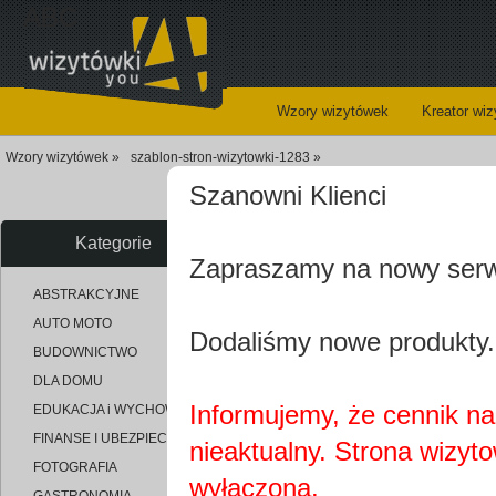
ABC
Wzory wizytówek
Kreator wi
Wzory wizytówek »
szablon-stron-wizytowki-1283 »
Szanowni Klienci
Kategorie
Zapraszamy na nowy ser
uploaded_0c25a95932de54fa53
ABSTRAKCYJNE
AUTO MOTO
Dodaliśmy nowe produkty.
BUDOWNICTWO
DLA DOMU
Informujemy, że cennik na 
EDUKACJA i WYCHOWANIE
FINANSE I UBEZPIECZENIA
nieaktualny. Strona wizyt
FOTOGRAFIA
wyłączona.