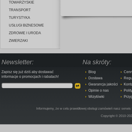
TOWARZYSKIE
TRANSPORT
TURYSTYKA
USŁUGI BIZNESOWE
ZDROWIE I URODA
ZWIERZAKI
Newsletter:
Na skróty:
Zapisz się już dziś aby dostawać
Blog
Cenn
informacje o promocjach i rabatach!
Dostawa
Regu
Gwarancja jakości
Kont
Opinie o nas
Polit
Wizytówki
Przy
Informujemy, że w celu prawidłowej obsługi zamówień nasz serwis 
Copyright © 2010-20