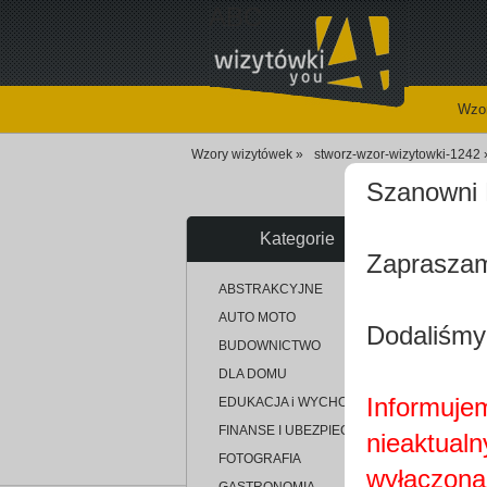
ABC
Wzor
Wzory wizytówek »
stworz-wzor-wizytowki-1242 
Szanowni 
Kategorie
Zapraszam
up
ABSTRAKCYJNE
AUTO MOTO
Dodaliśmy
BUDOWNICTWO
DLA DOMU
Informujem
EDUKACJA i WYCHOWANIE
FINANSE I UBEZPIECZENIA
nieaktualn
FOTOGRAFIA
wyłączona