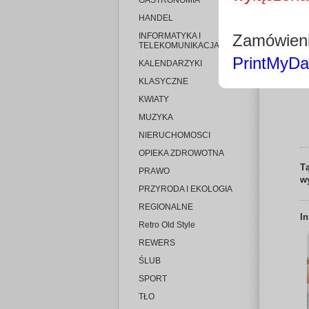
GASTRONOMIA
HANDEL
INFORMATYKA I
Zamówieni
TELEKOMUNIKACJA
PrintMyDa
KALENDARZYKI
KLASYCZNE
KWIATY
MUZYKA
NIERUCHOMOSCI
OPIEKA ZDROWOTNA
T
PRAWO
w
PRZYRODA I EKOLOGIA
REGIONALNE
I
Retro Old Style
REWERS
ŚLUB
SPORT
TŁO