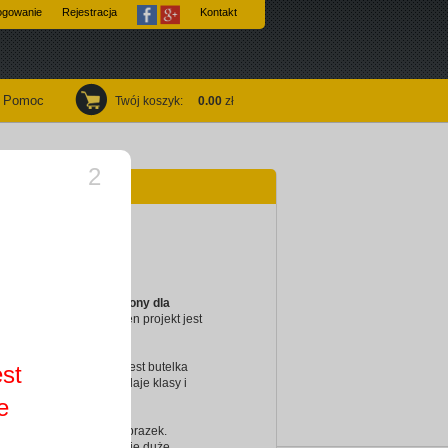
ogowanie
Rejestracja
Kontakt
Pomoc
Twój koszyk
:
0.00
zł
2
ka
y
wzór wizytówki stworzony dla
alistów
i ludzi z klasą, ten projekt jest
em elegancji i smaku.
n, na którym widoczna jest butelka
est
ina i kiść winogron, dodaje klasy i
alizmu.
e
ytować wzór, kliknij w obrazek.
 kreator online, który daje duże