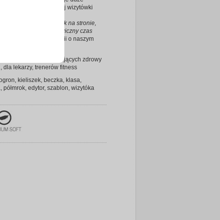
i przy tworzeniu własnej wizytówki
 wizytówki, dokładnie jak na stronie,
ość wykonania i błyskawiczny czas
. Polecam!
- jedna z opinii o naszym
 - wizytowki4you.pl
tyków oraz ludzi propagujących zdrowy
 , dla lekarzy, trenerów fitness
ogron, kieliszek, beczka, klasa,
, półmrok, edytor, szablon, wizytóka