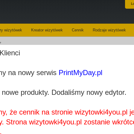
L
y wizytówek
Kreator wizytówek
Cennik
Rodzaje wizytówek
»
Klienci
Stwórz wzór wizytówki dla dietety
y na nowy serwis
PrintMyDay.pl
loaded_5101e35df2e9332a06c1cb709f0cf6e44982c277.jpg
Kategoria:
Dietetyka
 nowe produkty. Dodaliśmy nowy edytor.
Wizytówki - opis:
Wytworn
profesjon
połączeni
Szablo
y, że cennik na stronie wizytowki4you.pl j
dobrego w
profesjon
y. Strona wizytowki4you.pl zostanie wkrótc
Aby ed
.
Otworzysz