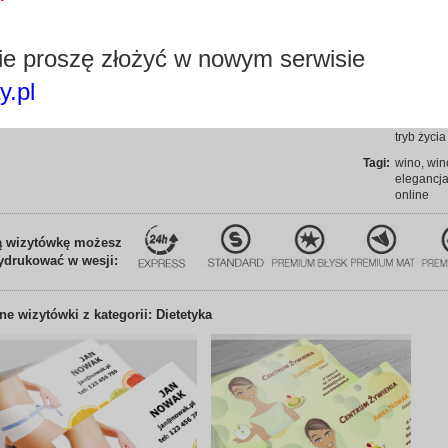
możliwośc
Piękne
e proszę złożyć w nowym serwisie
dobra jak
realizacji
y.pl
Edytuj wizytówkę
serwisie.
Dla kogo:
dla diete
tryb życia
Tagi:
wino, win
elegancja
online
ą wizytówkę możesz
ydrukować w wesji:
nne
wizytówki z kategorii: Dietetyka