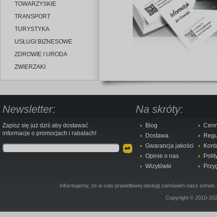
TOWARZYSKIE
TRANSPORT
TURYSTYKA
USŁUGI BIZNESOWE
ZDROWIE I URODA
ZWIERZAKI
Newsletter:
Na skróty:
Zapisz się już dziś aby dostawać
Blog
Cenn
informacje o promocjach i rabatach!
Dostawa
Regu
Gwarancja jakości
Kont
Opinie o nas
Polit
Wizytówki
Przy
Informujemy, że w celu prawidłowej obsługi zamówień nasz serwis 
Copyright © 2010-20