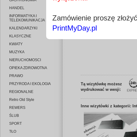
GASTRONOMIA
HANDEL
INFORMATYKA I
Zamówienie proszę złoży
TELEKOMUNIKACJA
PrintMyDay.pl
KALENDARZYKI
Edytuj wizytó
KLASYCZNE
KWIATY
MUZYKA
NIERUCHOMOSCI
OPIEKA ZDROWOTNA
PRAWO
PRZYRODA I EKOLOGIA
Tą wizytówkę możesz
wydrukować w wesji:
REGIONALNE
Retro Old Style
Inne
wizytówki z kategorii: In
REWERS
ŚLUB
SPORT
TŁO