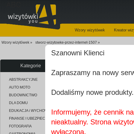
ABC
Wzory wizytówek
Kreator wi
Wzory wizytówek »
stworz-wizytowke-przez-internet-1507 »
Szanowni Klienci
Kategorie
Zapraszamy na nowy ser
uploaded_9970617bfa0ec4803bd
ABSTRAKCYJNE
AUTO MOTO
Dodaliśmy nowe produkty.
BUDOWNICTWO
DLA DOMU
Informujemy, że cennik na 
EDUKACJA i WYCHOWANIE
FINANSE I UBEZPIECZENIA
nieaktualny. Strona wizyt
FOTOGRAFIA
wyłączona.