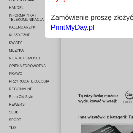
GASTRONOMIA
HANDEL
INFORMATYKA I
Zamówienie proszę złoży
TELEKOMUNIKACJA
PrintMyDay.pl
KALENDARZYKI
Edytuj wizytó
KLASYCZNE
KWIATY
MUZYKA
NIERUCHOMOSCI
OPIEKA ZDROWOTNA
PRAWO
PRZYRODA I EKOLOGIA
REGIONALNE
Tą wizytówkę możesz
Retro Old Style
wydrukować w wesji:
REWERS
ŚLUB
Inne
wizytówki z kategorii: T
SPORT
TŁO