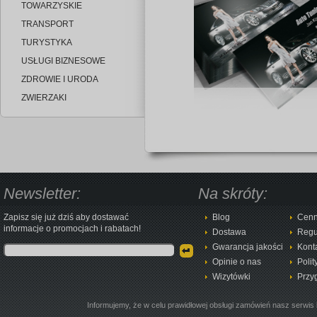
TOWARZYSKIE
TRANSPORT
TURYSTYKA
USŁUGI BIZNESOWE
ZDROWIE I URODA
ZWIERZAKI
Newsletter:
Na skróty:
Zapisz się już dziś aby dostawać
Blog
Cenn
informacje o promocjach i rabatach!
Dostawa
Regu
Gwarancja jakości
Kont
Opinie o nas
Polit
Wizytówki
Przy
Informujemy, że w celu prawidłowej obsługi zamówień nasz serwis 