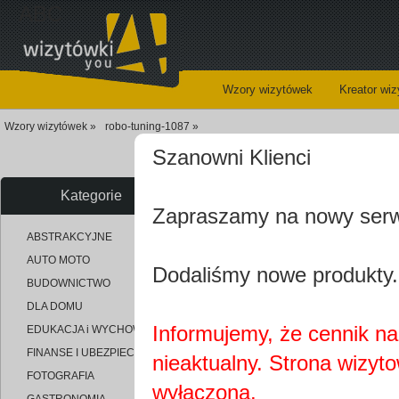
ABC
Wzory wizytówek
Kreator wi
Wzory wizytówek »
robo-tuning-1087 »
Szanowni Klienci
Stwórz wła
Kategorie
Zapraszamy na nowy ser
uploaded_d2ed4bd198be61e03b2
ABSTRAKCYJNE
AUTO MOTO
Dodaliśmy nowe produkty.
BUDOWNICTWO
DLA DOMU
Informujemy, że cennik na 
EDUKACJA i WYCHOWANIE
FINANSE I UBEZPIECZENIA
nieaktualny. Strona wizyt
FOTOGRAFIA
wyłączona.