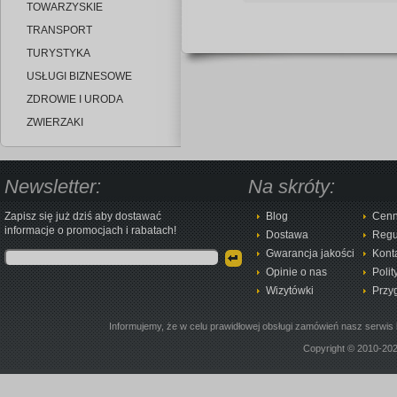
TOWARZYSKIE
TRANSPORT
TURYSTYKA
USŁUGI BIZNESOWE
ZDROWIE I URODA
ZWIERZAKI
Newsletter:
Na skróty:
Zapisz się już dziś aby dostawać
Blog
Cenn
informacje o promocjach i rabatach!
Dostawa
Regu
Gwarancja jakości
Kont
Opinie o nas
Polit
Wizytówki
Przy
Informujemy, że w celu prawidłowej obsługi zamówień nasz serwis 
Copyright © 2010-20