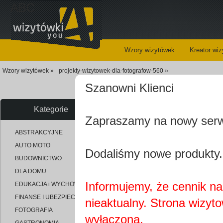
ABC
Wzory wizytówek
Kreator wi
Wzory wizytówek »
projekty-wizytowek-dla-fotografow-560 »
Szanowni Klienci
Wizy
Kategorie
Zapraszamy na nowy ser
uploaded_bf782d6c7e96739f6cc
ABSTRAKCYJNE
AUTO MOTO
Dodaliśmy nowe produkty.
BUDOWNICTWO
DLA DOMU
Informujemy, że cennik na 
EDUKACJA i WYCHOWANIE
FINANSE I UBEZPIECZENIA
nieaktualny. Strona wizyt
FOTOGRAFIA
wyłączona.