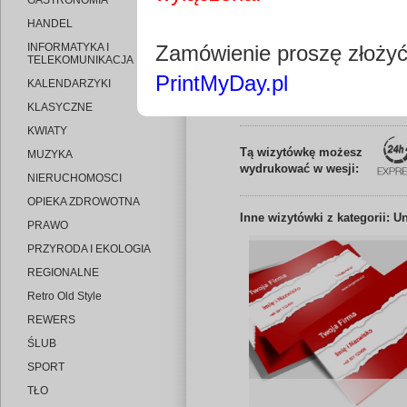
GASTRONOMIA
HANDEL
INFORMATYKA I
Zamówienie proszę złoży
TELEKOMUNIKACJA
PrintMyDay.pl
KALENDARZYKI
Edytuj wizytó
KLASYCZNE
KWIATY
Tą wizytówkę możesz
MUZYKA
wydrukować w wesji:
NIERUCHOMOSCI
OPIEKA ZDROWOTNA
Inne
wizytówki z kategorii: U
PRAWO
PRZYRODA I EKOLOGIA
REGIONALNE
Retro Old Style
REWERS
ŚLUB
SPORT
TŁO