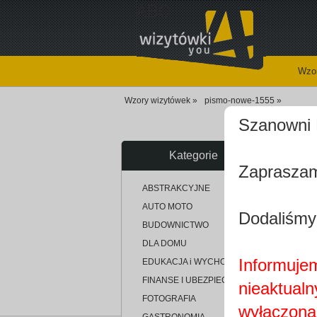
ABC
Wzor
Wzory wizytówek »
pismo-nowe-1555 »
Szanowni 
Kategorie
Zapraszam
up
ABSTRAKCYJNE
AUTO MOTO
Dodaliśmy
BUDOWNICTWO
DLA DOMU
Informujem
EDUKACJA i WYCHOWANIE
FINANSE I UBEZPIECZENIA
nieaktualn
FOTOGRAFIA
wyłączona