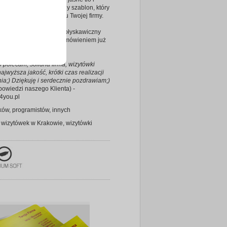
 czcionka – nowoczesny szablon, który
e pomoże w promowaniu Twojej firmy.
 Ci na czasie? Wybierz błyskawiczny
ess i ciesz się swoim zamówieniem już
e 24h!
 polecam, solidna firma, wizytówki
ajwyższa jakość, krótki czas realizacji
a;) Dziękuję i serdecznie pozdrawiam;)
powiedzi naszego Klienta) -
4you.pl
ków, programistów, innych
 wizytówek w Krakowie, wizytówki