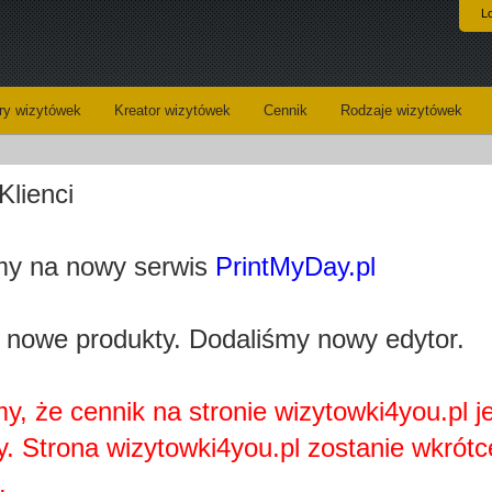
L
y wizytówek
Kreator wizytówek
Cennik
Rodzaje wizytówek
Klienci
Drukarnia wizytówek w Krakowie – samodzielne
y na nowy serwis
PrintMyDay.pl
loaded_f86bf06d0114924615b83ba9e05e70fb4ff72f85.jpg
Kategoria:
Usługi in
 nowe produkty. Dodaliśmy nowy edytor.
Wizytówki - opis:
Jeste
siedziba 
Wieloletn
wypracow
najwyższ
y, że cennik na stronie wizytowki4you.pl j
produktó
y. Strona wizytowki4you.pl zostanie wkrótc
Wyróżn
szablon, 
.
Twoje usł