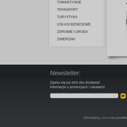
TOWARZYSKIE
TRANSPORT
TURYSTYKA
USŁUGI BIZNESOWE
ZDROWIE I URODA
ZWIERZAKI
Newsletter:
Zapisz się już dziś aby dostawać
informacje o promocjach i rabatach!
Informujemy, że w celu prawidł