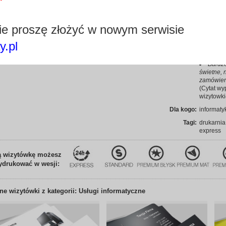
oszczędna
skuteczni
e proszę złożyć w nowym serwisie
Zależy
druk expr
y.pl
Edytuj wizytówkę
po upływi
Bardzo
świetne, n
zamówieni
(Cytat wy
wizytowki
Dla kogo:
informaty
Tagi:
drukarnia
express
ą wizytówkę możesz
ydrukować w wesji:
nne
wizytówki z kategorii: Usługi informatyczne