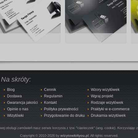
Na skróty:
Blog
Cennik
Wzory wizytówek
Dostawa
Regulamin
Wgraj projekt
Gwarancja jakości
Kontakt
Rodzaje wizytówek
Opinie o nas
Polityka prywatności
Praktyki w e-commerce
Wizytówki
Przygotowanie do druku
Drukarnia wizytówek
owej obsługi zamówień nasz serwis korzysta z tzw. "ciasteczek" (ang. cookie). Korzystając 
Copyright © 2010-2026 by
wizytowki4you.pl
. All rights reserved.