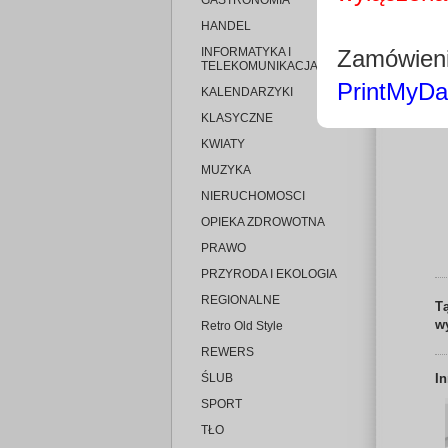
GASTRONOMIA
HANDEL
INFORMATYKA I
Zamówieni
TELEKOMUNIKACJA
PrintMyDa
KALENDARZYKI
KLASYCZNE
KWIATY
MUZYKA
NIERUCHOMOSCI
OPIEKA ZDROWOTNA
PRAWO
PRZYRODA I EKOLOGIA
REGIONALNE
T
w
Retro Old Style
REWERS
ŚLUB
I
SPORT
TŁO