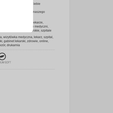
ony projekt dotrze do Ciebie
znie
rz sprawdzony standard naszego
- wizytowki4you.pl
dyczna, fizjoterapeuci, lekarze,
ci, apteki, przedstawiciele medyczni,
nie aptek, gabinety lekarskie, szpitale
ia, wizytówka medyczna, lekarz, szpital,
ki, gabinet lekarski, zdrowie, online,
wzór, drukarnia