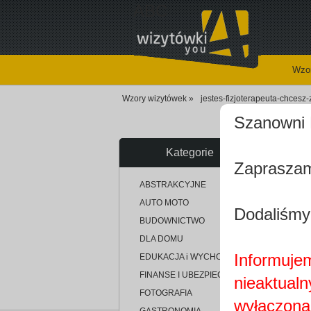
ABC
Wzor
Wzory wizytówek »
jestes-fizjoterapeuta-chcesz
Szanowni 
Kategorie
Zapraszam
u
ABSTRAKCYJNE
AUTO MOTO
Dodaliśmy
BUDOWNICTWO
DLA DOMU
Informujem
EDUKACJA i WYCHOWANIE
FINANSE I UBEZPIECZENIA
nieaktualn
FOTOGRAFIA
wyłączona