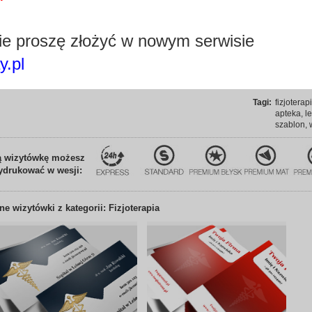
Zamówi
błyskawic
Wybie
e proszę złożyć w nowym serwisie
serwisu! 
y.pl
Dla kogo:
branża me
Edytuj wizytówkę
specjaliś
zaopatrze
Tagi:
fizjoterap
apteka, le
szablon, 
ą wizytówkę możesz
ydrukować w wesji:
nne
wizytówki z kategorii: Fizjoterapia