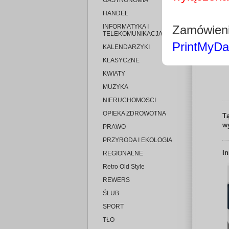
GASTRONOMIA
HANDEL
INFORMATYKA I
Zamówieni
TELEKOMUNIKACJA
PrintMyDa
KALENDARZYKI
KLASYCZNE
KWIATY
MUZYKA
NIERUCHOMOSCI
OPIEKA ZDROWOTNA
T
w
PRAWO
PRZYRODA I EKOLOGIA
I
REGIONALNE
Retro Old Style
REWERS
ŚLUB
SPORT
TŁO