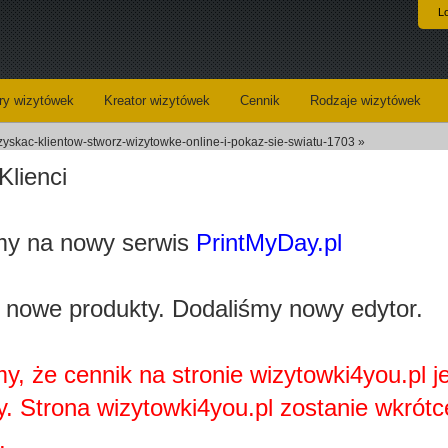
L
y wizytówek
Kreator wizytówek
Cennik
Rodzaje wizytówek
-zyskac-klientow-stworz-wizytowke-online-i-pokaz-sie-swiatu-1703 »
Klienci
Wizytówki dla fizjoterapeuty
y na nowy serwis
PrintMyDay.pl
ploaded_b4f1f54f74029a0e9137909c87741a0a323b7066.jpg
Kategoria:
Fizjotera
 nowe produkty. Dodaliśmy nowy edytor.
Wizytówki - opis:
Klasyczna
prezentuj
przekazuj
szablon d
fizjotera
y, że cennik na stronie wizytowki4you.pl j
zareklamo
klientom,
y. Strona wizytowki4you.pl zostanie wkrótc
umiejętno
Wizytó
.
kliknięci