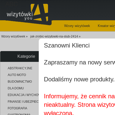
ABC
Wzory wizytówek
Kreator wi
Wzory wizytówek »
jak-zrobic-wizytowki-na-slub-2414 »
Szanowni Klienci
Kategorie
Zapraszamy na nowy ser
uploaded_8c2c36d3f6b48f7d7a8f
ABSTRAKCYJNE
AUTO MOTO
Dodaliśmy nowe produkty.
BUDOWNICTWO
DLA DOMU
Informujemy, że cennik na 
EDUKACJA i WYCHOWANIE
FINANSE I UBEZPIECZENIA
nieaktualny. Strona wizyt
FOTOGRAFIA
wyłączona.