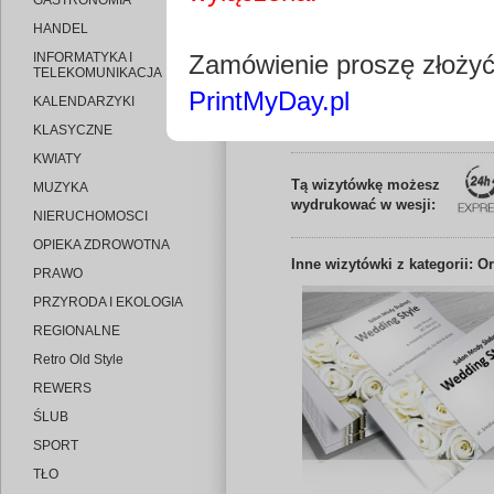
GASTRONOMIA
HANDEL
INFORMATYKA I
Zamówienie proszę złoży
TELEKOMUNIKACJA
PrintMyDay.pl
KALENDARZYKI
Edytuj wizytó
KLASYCZNE
KWIATY
Tą wizytówkę możesz
MUZYKA
wydrukować w wesji:
NIERUCHOMOSCI
OPIEKA ZDROWOTNA
Inne
wizytówki z kategorii: O
PRAWO
PRZYRODA I EKOLOGIA
REGIONALNE
Retro Old Style
REWERS
ŚLUB
SPORT
TŁO