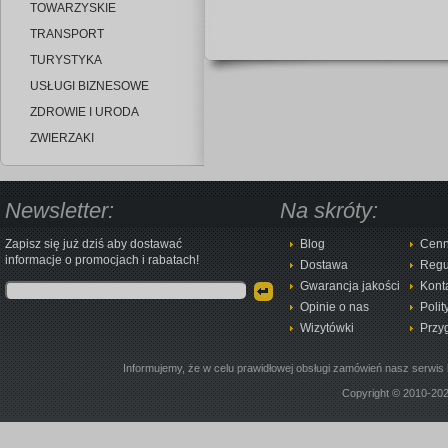
TOWARZYSKIE
TRANSPORT
TURYSTYKA
USŁUGI BIZNESOWE
ZDROWIE I URODA
ZWIERZAKI
Newsletter:
Na skróty:
Zapisz się już dziś aby dostawać
Blog
Cenn
informacje o promocjach i rabatach!
Dostawa
Regu
Gwarancja jakości
Kont
Opinie o nas
Polit
Wizytówki
Przy
Informujemy, że w celu prawidłowej obsługi zamówień nasz serwis 
Copyright © 2010-20