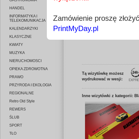
GASTRONOMIA
HANDEL
INFORMATYKA I
Zamówienie proszę złoży
TELEKOMUNIKACJA
PrintMyDay.pl
KALENDARZYKI
Edytuj wizytó
KLASYCZNE
KWIATY
MUZYKA
NIERUCHOMOSCI
OPIEKA ZDROWOTNA
Tą wizytówkę możesz
PRAWO
wydrukować w wesji:
PRZYRODA I EKOLOGIA
REGIONALNE
Inne
wizytówki z kategorii: B
Retro Old Style
REWERS
ŚLUB
SPORT
TŁO