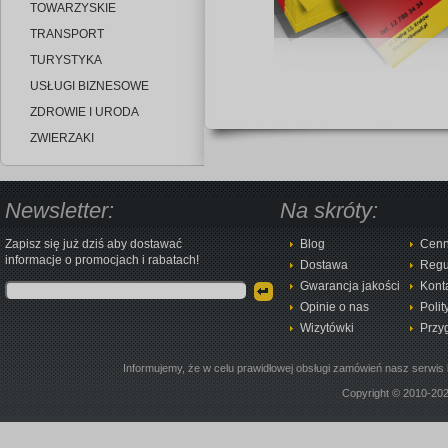
TOWARZYSKIE
TRANSPORT
TURYSTYKA
USŁUGI BIZNESOWE
ZDROWIE I URODA
ZWIERZAKI
Newsletter:
Na skróty:
Zapisz się już dziś aby dostawać
Blog
Cenn
informacje o promocjach i rabatach!
Dostawa
Regu
Gwarancja jakości
Kont
Opinie o nas
Polit
Wizytówki
Przy
Informujemy, że w celu prawidłowej obsługi zamówień nasz serwis 
Copyright © 2010-20