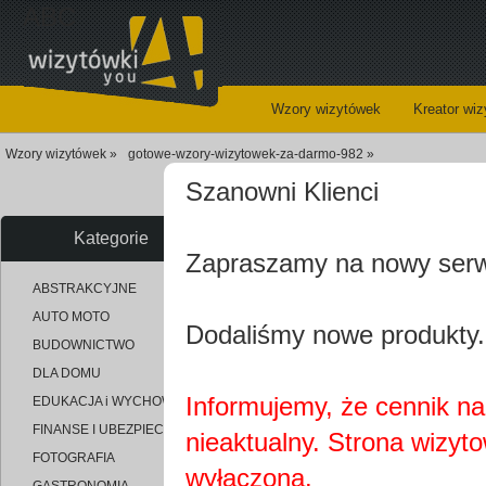
ABC
Wzory wizytówek
Kreator wi
Wzory wizytówek »
gotowe-wzory-wizytowek-za-darmo-982 »
Szanowni Klienci
Goto
Kategorie
Zapraszamy na nowy ser
uploaded_8c5f9b23cbb9dc5d84
ABSTRAKCYJNE
AUTO MOTO
Dodaliśmy nowe produkty.
BUDOWNICTWO
DLA DOMU
Informujemy, że cennik na 
EDUKACJA i WYCHOWANIE
FINANSE I UBEZPIECZENIA
nieaktualny. Strona wizyt
FOTOGRAFIA
wyłączona.