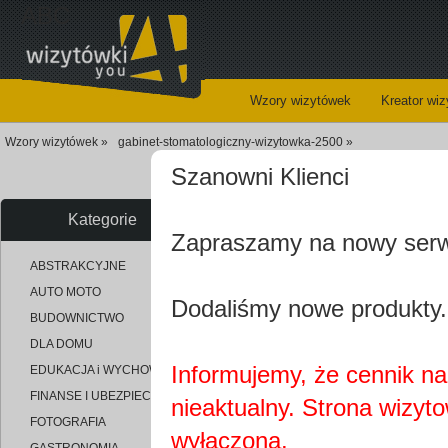
ABC
Wzory wizytówek
Kreator wi
Wzory wizytówek »
gabinet-stomatologiczny-wizytowka-2500 »
Szanowni Klienci
Kategorie
Zapraszamy na nowy ser
uploaded_1f85332b5d3a5664e8
ABSTRAKCYJNE
AUTO MOTO
Dodaliśmy nowe produkty.
BUDOWNICTWO
DLA DOMU
Informujemy, że cennik na 
EDUKACJA i WYCHOWANIE
FINANSE I UBEZPIECZENIA
nieaktualny. Strona wizyt
FOTOGRAFIA
wyłączona.