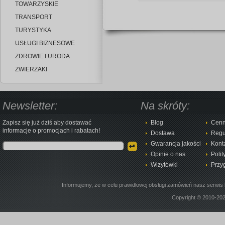
TOWARZYSKIE
TRANSPORT
TURYSTYKA
USŁUGI BIZNESOWE
ZDROWIE I URODA
ZWIERZAKI
Newsletter:
Na skróty:
Zapisz się już dziś aby dostawać
Blog
Cenn
informacje o promocjach i rabatach!
Dostawa
Regu
Gwarancja jakości
Kont
Opinie o nas
Polit
Wizytówki
Przy
Informujemy, że w celu prawidłowej obsługi zamówień nasz serwis 
Copyright © 2010-20