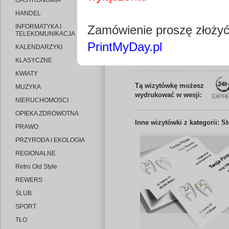
GASTRONOMIA
HANDEL
INFORMATYKA I
Zamówienie proszę złoży
TELEKOMUNIKACJA
PrintMyDay.pl
KALENDARZYKI
Edytuj wizytó
KLASYCZNE
KWIATY
Tą wizytówkę możesz
MUZYKA
wydrukować w wesji:
NIERUCHOMOSCI
OPIEKA ZDROWOTNA
Inne
wizytówki z kategorii: S
PRAWO
PRZYRODA I EKOLOGIA
REGIONALNE
Retro Old Style
REWERS
ŚLUB
SPORT
TŁO