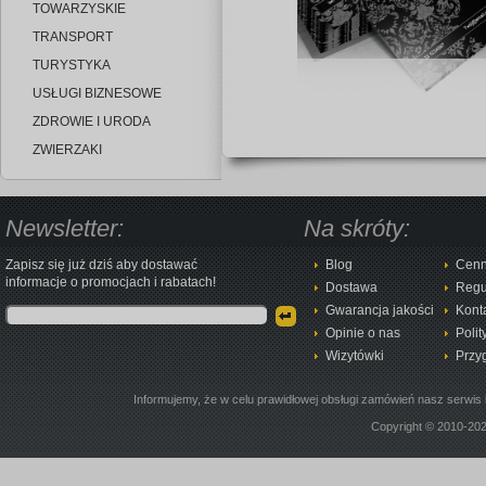
TOWARZYSKIE
TRANSPORT
TURYSTYKA
USŁUGI BIZNESOWE
ZDROWIE I URODA
ZWIERZAKI
Newsletter:
Na skróty:
Zapisz się już dziś aby dostawać
Blog
Cenn
informacje o promocjach i rabatach!
Dostawa
Regu
Gwarancja jakości
Kont
Opinie o nas
Polit
Wizytówki
Przy
Informujemy, że w celu prawidłowej obsługi zamówień nasz serwis 
Copyright © 2010-20