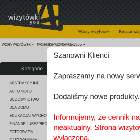
ABC
Wzory wizytówek
Kreator wi
Wzory wizytówek »
fryzjerska-wizytowka-1885 »
Szanowni Klienci
Kategorie
Zapraszamy na nowy ser
uploaded_8b5afb45af68425b35e
ABSTRAKCYJNE
AUTO MOTO
Dodaliśmy nowe produkty.
BUDOWNICTWO
DLA DOMU
Informujemy, że cennik na 
EDUKACJA i WYCHOWANIE
FINANSE I UBEZPIECZENIA
nieaktualny. Strona wizyt
FOTOGRAFIA
wyłączona.