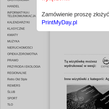
GASTRONOMIA
HANDEL
INFORMATYKA I
Zamówienie proszę złoży
TELEKOMUNIKACJA
PrintMyDay.pl
KALENDARZYKI
Edytuj wizytó
KLASYCZNE
KWIATY
MUZYKA
NIERUCHOMOSCI
OPIEKA ZDROWOTNA
PRAWO
Tą wizytówkę możesz
wydrukować w wesji:
PRZYRODA I EKOLOGIA
REGIONALNE
Inne
wizytówki z kategorii: A
Retro Old Style
REWERS
ŚLUB
SPORT
TŁO