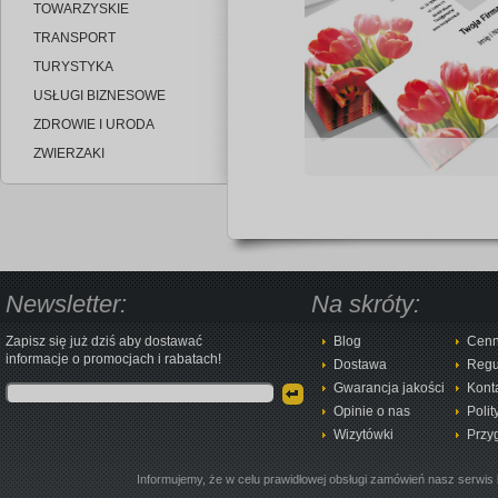
TOWARZYSKIE
TRANSPORT
TURYSTYKA
USŁUGI BIZNESOWE
ZDROWIE I URODA
ZWIERZAKI
Newsletter:
Na skróty:
Zapisz się już dziś aby dostawać
Blog
Cenn
informacje o promocjach i rabatach!
Dostawa
Regu
Gwarancja jakości
Kont
Opinie o nas
Polit
Wizytówki
Przy
Informujemy, że w celu prawidłowej obsługi zamówień nasz serwis 