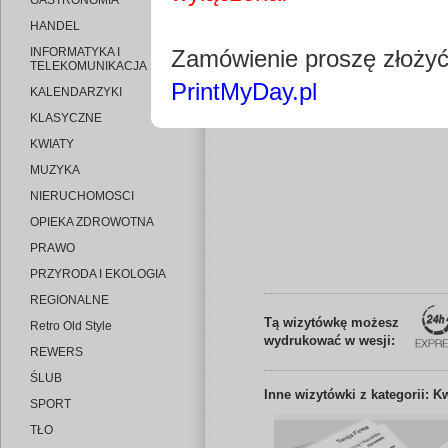
GASTRONOMIA
HANDEL
INFORMATYKA I
Zamówienie proszę złoży
TELEKOMUNIKACJA
PrintMyDay.pl
KALENDARZYKI
Edytuj wizytó
KLASYCZNE
KWIATY
MUZYKA
NIERUCHOMOSCI
OPIEKA ZDROWOTNA
PRAWO
PRZYRODA I EKOLOGIA
REGIONALNE
Tą wizytówkę możesz
Retro Old Style
wydrukować w wesji:
REWERS
ŚLUB
Inne
wizytówki z kategorii: K
SPORT
TŁO