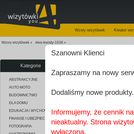
ABC
Wzory wizytówek
Kreator wi
Wzory wizytówek »
dwa-kwiaty-1636 »
Szanowni Klienci
Kategorie
Zapraszamy na nowy ser
uploaded_1f07df91de83db3e4d4
ABSTRAKCYJNE
AUTO MOTO
Dodaliśmy nowe produkty.
BUDOWNICTWO
DLA DOMU
Informujemy, że cennik na 
EDUKACJA i WYCHOWANIE
FINANSE I UBEZPIECZENIA
nieaktualny. Strona wizyt
FOTOGRAFIA
wyłączona.