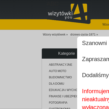
ABC
Wzor
Wzory wizytówek »
drzewo-zycia-1871 »
Szanowni 
Kategorie
Zapraszam
u
ABSTRAKCYJNE
AUTO MOTO
Dodaliśmy
BUDOWNICTWO
DLA DOMU
Informujem
EDUKACJA i WYCHOWANIE
FINANSE I UBEZPIECZENIA
nieaktualn
FOTOGRAFIA
wyłączona