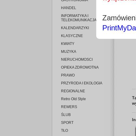
GASTRONOMIA
HANDEL
INFORMATYKA I
Zamówieni
TELEKOMUNIKACJA
PrintMyDa
KALENDARZYKI
KLASYCZNE
KWIATY
MUZYKA
NIERUCHOMOSCI
OPIEKA ZDROWOTNA
PRAWO
PRZYRODA I EKOLOGIA
REGIONALNE
T
Retro Old Style
w
REWERS
ŚLUB
I
SPORT
TŁO