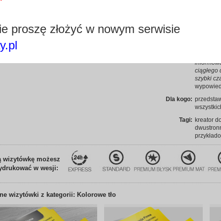
ornament 
wyróżnić s
e proszę złożyć w nowym serwisie
Pakiet
atrakcyjne
y.pl
Edytuj wizytówkę
Na każ
informowa
ciągłego 
szybki cza
wypowiedz
Dla kogo:
przedstawi
wszystkic
Tagi:
kreator d
dwustronn
przykład
ą wizytówkę możesz
ydrukować w wesji:
nne
wizytówki z kategorii: Kolorowe tło