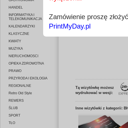
GASTRONOMIA
HANDEL
INFORMATYKA I
Zamówienie proszę złoży
TELEKOMUNIKACJA
PrintMyDay.pl
KALENDARZYKI
Edytuj wizytó
KLASYCZNE
KWIATY
MUZYKA
NIERUCHOMOSCI
OPIEKA ZDROWOTNA
PRAWO
PRZYRODA I EKOLOGIA
REGIONALNE
Tą wizytówkę możesz
wydrukować w wesji:
Retro Old Style
REWERS
ŚLUB
Inne
wizytówki z kategorii: B
SPORT
TŁO