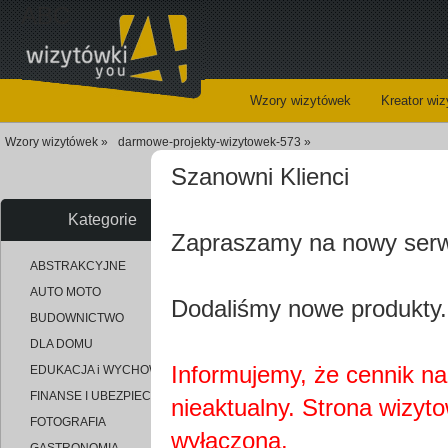
ABC
Wzory wizytówek
Kreator wi
Wzory wizytówek »
darmowe-projekty-wizytowek-573 »
Szanowni Klienci
Darmowe proj
Kategorie
Zapraszamy na nowy ser
uploaded_d99ce8be98852713e8
ABSTRAKCYJNE
AUTO MOTO
Dodaliśmy nowe produkty.
BUDOWNICTWO
DLA DOMU
Informujemy, że cennik na 
EDUKACJA i WYCHOWANIE
FINANSE I UBEZPIECZENIA
nieaktualny. Strona wizyt
FOTOGRAFIA
wyłączona.