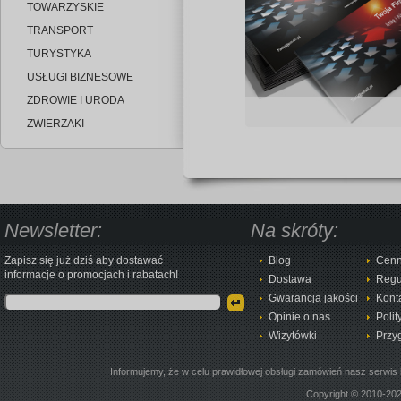
TOWARZYSKIE
TRANSPORT
TURYSTYKA
USŁUGI BIZNESOWE
ZDROWIE I URODA
ZWIERZAKI
Newsletter:
Na skróty:
Zapisz się już dziś aby dostawać
Blog
Cenn
informacje o promocjach i rabatach!
Dostawa
Regu
Gwarancja jakości
Kont
Opinie o nas
Polit
Wizytówki
Przy
Informujemy, że w celu prawidłowej obsługi zamówień nasz serwis 
Copyright © 2010-20