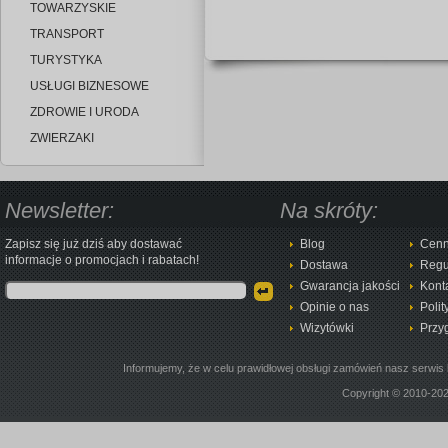
TOWARZYSKIE
TRANSPORT
TURYSTYKA
USŁUGI BIZNESOWE
ZDROWIE I URODA
ZWIERZAKI
Newsletter:
Na skróty:
Zapisz się już dziś aby dostawać
Blog
Cenn
informacje o promocjach i rabatach!
Dostawa
Regu
Gwarancja jakości
Kont
Opinie o nas
Polit
Wizytówki
Przy
Informujemy, że w celu prawidłowej obsługi zamówień nasz serwis 
Copyright © 2010-20