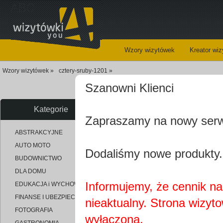
ABC
Wzory wizytówek
Kreator wi
Wzory wizytówek »
cztery-sruby-1201 »
Szanowni Klienci
Kategorie
Zapraszamy na nowy ser
uploaded_45f5189675c927c21fd
ABSTRAKCYJNE
AUTO MOTO
Dodaliśmy nowe produkty.
BUDOWNICTWO
DLA DOMU
Informujemy, że cennik na 
EDUKACJA i WYCHOWANIE
FINANSE I UBEZPIECZENIA
nieaktualny. Strona wizyt
FOTOGRAFIA
wyłączona.