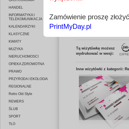
GASTRONOMIA
HANDEL
INFORMATYKA I
Zamówienie proszę złoży
TELEKOMUNIKACJA
PrintMyDay.pl
KALENDARZYKI
Edytuj wizytó
KLASYCZNE
KWIATY
Tą wizytówkę możesz
MUZYKA
wydrukować w wesji:
NIERUCHOMOSCI
OPIEKA ZDROWOTNA
Inne
wizytówki z kategorii: 
PRAWO
PRZYRODA I EKOLOGIA
REGIONALNE
Retro Old Style
REWERS
ŚLUB
SPORT
TŁO