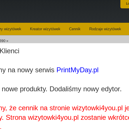
L
y wizytówek
Kreator wizytówek
Cennik
Rodzaje wizytówek
2390 »
Klienci
Domy do budowy na ciekawej wizyt
y na nowy serwis
PrintMyDay.pl
loaded_ec0fe3bf43c3078ba5aca3e7718e64f88790b5d3.jpg
Kategoria:
Nierucho
 nowe produkty. Dodaliśmy nowy edytor.
Wizytówki - opis:
Prezentow
wizytówki
projekcie
zastosowa
pozoru nu
y, że cennik na stronie wizytowki4you.pl j
Elementam
domów um
y. Strona wizytowki4you.pl zostanie wkrótc
część wiz
adresowe.
.