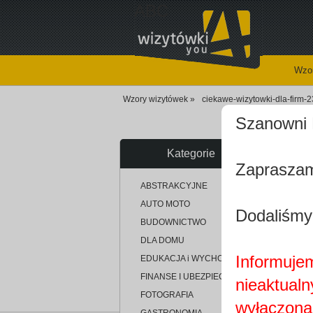
ABC
Wzor
Wzory wizytówek »
ciekawe-wizytowki-dla-firm-
Szanowni 
Kategorie
Zapraszam
up
ABSTRAKCYJNE
AUTO MOTO
Dodaliśmy
BUDOWNICTWO
DLA DOMU
Informujem
EDUKACJA i WYCHOWANIE
FINANSE I UBEZPIECZENIA
nieaktualn
FOTOGRAFIA
wyłączona