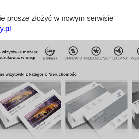
Dla kogo:
architekt
nieruchom
Tagi:
budynki r
e proszę złożyć w nowym serwisie
y.pl
Edytuj wizytówkę
ą wizytówkę możesz
ydrukować w wesji:
nne
wizytówki z kategorii: Nieruchomości