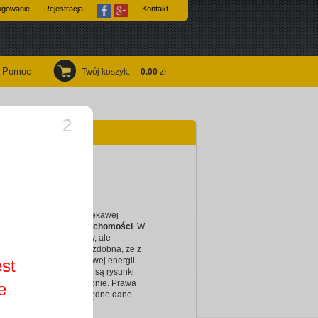
ogowanie
Rejestracja
Kontakt
Pomoc
Twój koszyk
:
0.00
zł
1
ówce
mości
any wzór to przykład ciekawej
 dla firm z branży nieruchomości
. W
 widzimy tylko dwa kolory, ale
na grafika jest na tyle ozdobna, że z
dna szarość nabiera nowej energii.
est
i dodającymi pikanterii są rysunki
ieszczone po lewej stronie. Prawa
e
ytówki prezentuje niezbędne dane
 - wizytowki4you.pl