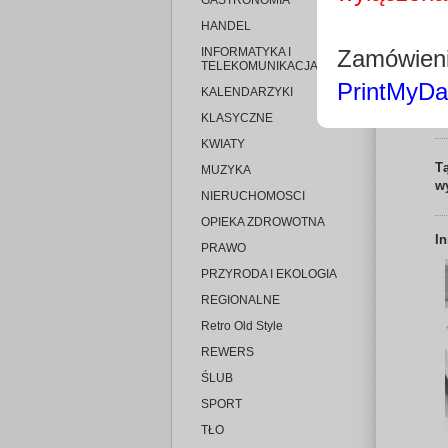
GASTRONOMIA
HANDEL
INFORMATYKA I
Zamówieni
TELEKOMUNIKACJA
PrintMyDa
KALENDARZYKI
KLASYCZNE
KWIATY
T
MUZYKA
w
NIERUCHOMOSCI
OPIEKA ZDROWOTNA
I
PRAWO
PRZYRODA I EKOLOGIA
REGIONALNE
Retro Old Style
REWERS
ŚLUB
SPORT
TŁO