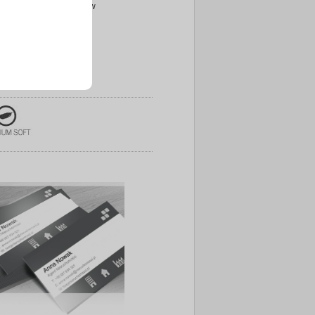
ów, projektantów, agentów
ości, firm budowlanych
óżnej wielkości