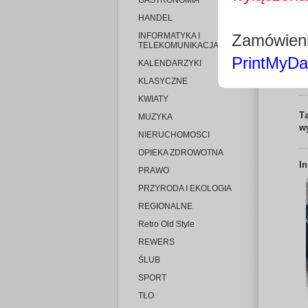
GASTRONOMIA
HANDEL
INFORMATYKA I
Zamówieni
TELEKOMUNIKACJA
PrintMyDa
KALENDARZYKI
KLASYCZNE
KWIATY
T
MUZYKA
w
NIERUCHOMOSCI
OPIEKA ZDROWOTNA
I
PRAWO
PRZYRODA I EKOLOGIA
REGIONALNE
Retro Old Style
REWERS
ŚLUB
SPORT
TŁO