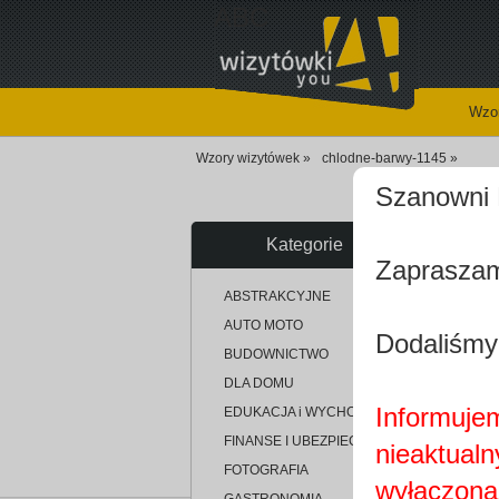
ABC
Wzor
Wzory wizytówek »
chlodne-barwy-1145 »
Szanowni 
Kategorie
Zapraszam
up
ABSTRAKCYJNE
AUTO MOTO
Dodaliśmy
BUDOWNICTWO
DLA DOMU
Informujem
EDUKACJA i WYCHOWANIE
FINANSE I UBEZPIECZENIA
nieaktualn
FOTOGRAFIA
wyłączona