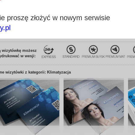
Tagi:
Chłodna 
e proszę złożyć w nowym serwisie
y.pl
Edytuj wizytówkę
ą wizytówkę możesz
ydrukować w wesji:
nne
wizytówki z kategorii: Klimatyzacja