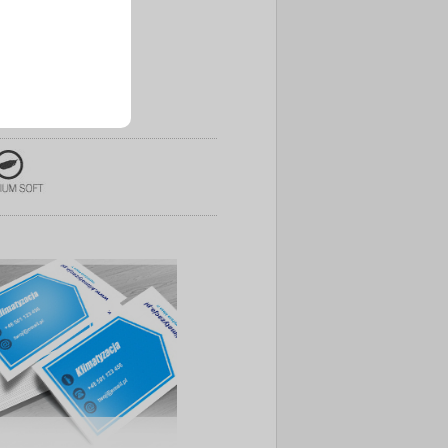
czerń