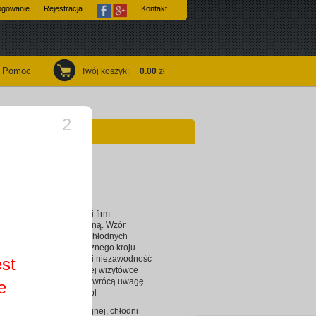
ogowanie
Rejestracja
Kontakt
Pomoc
Twój koszyk
:
0.00
zł
1
y
cja
pcja wizytówki dla osób i firm
h z branżą klimatyzacyjną. Wzór
 w oficjalnej stylistyce, chłodnych
z zastosowaniem klasycznego kroju
 Dobra jakość, solidność i niezawodność
est
stkie cechy zauważą w tej wizytówce
ni klienci i z pewnością zwrócą uwagę
e
usługi. - wizytowki4you.pl
imatyzacyjnej, wentylacyjnej, chłodni