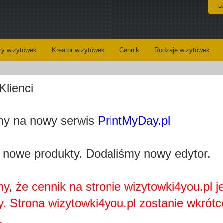
L
y wizytówek
Kreator wizytówek
Cennik
Rodzaje wizytówek
Klienci
Projekt wizytówki Chłodne barw
y na nowy serwis
PrintMyDay.pl
loaded_2bae38fffdc6e711e8a73c1812a405b053c9b157.jpg
Kategoria:
Klimatyza
 nowe produkty. Dodaliśmy nowy edytor.
Wizytówki - opis:
Kolejna o
związanyc
utrzymany
barwach 
czcionki.
y, że cennik na stronie wizytowki4you.pl j
– te wszy
potencjal
y. Strona wizytowki4you.pl zostanie wkrótc
na Twoje 
.
Dla kogo:
branży kl