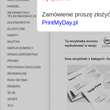
GASTRONOMIA
HANDEL
INFORMATYKA I
Zamówienie proszę złoży
TELEKOMUNIKACJA
PrintMyDay.pl
KALENDARZYKI
Edytuj wizytó
KLASYCZNE
KWIATY
Tą wizytówkę możesz
MUZYKA
wydrukować w wesji:
NIERUCHOMOSCI
OPIEKA ZDROWOTNA
Inne
wizytówki z kategorii: S
PRAWO
PRZYRODA I EKOLOGIA
REGIONALNE
Retro Old Style
REWERS
ŚLUB
SPORT
TŁO