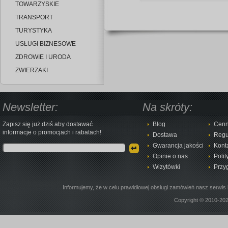
TOWARZYSKIE
TRANSPORT
TURYSTYKA
USŁUGI BIZNESOWE
ZDROWIE I URODA
ZWIERZAKI
Newsletter:
Na skróty:
Zapisz się już dziś aby dostawać
Blog
Cenn
informacje o promocjach i rabatach!
Dostawa
Regu
Gwarancja jakości
Kont
Opinie o nas
Polit
Wizytówki
Przy
Informujemy, że w celu prawidłowej obsługi zamówień nasz serwis 
Copyright © 2010-20