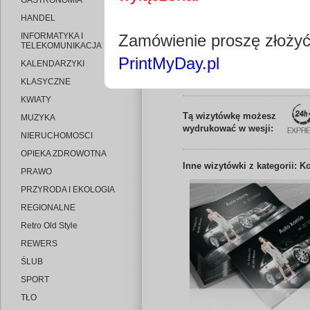
GASTRONOMIA
HANDEL
INFORMATYKA I
Zamówienie proszę złoży
TELEKOMUNIKACJA
PrintMyDay.pl
KALENDARZYKI
Edytuj wizytó
KLASYCZNE
KWIATY
Tą wizytówkę możesz
MUZYKA
wydrukować w wesji:
NIERUCHOMOSCI
OPIEKA ZDROWOTNA
Inne
wizytówki z kategorii:
PRAWO
PRZYRODA I EKOLOGIA
REGIONALNE
Retro Old Style
REWERS
ŚLUB
SPORT
TŁO