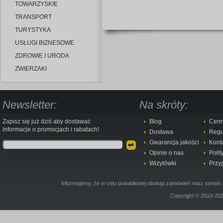
TOWARZYSKIE
TRANSPORT
TURYSTYKA
USŁUGI BIZNESOWE
ZDROWIE I URODA
ZWIERZAKI
Newsletter:
Na skróty:
Zapisz się już dziś aby dostawać
Blog
Cenn
informacje o promocjach i rabatach!
Dostawa
Regu
Gwarancja jakości
Kont
Opinie o nas
Polit
Wizytówki
Przy
Informujemy, że w celu prawidłowej obsługi zamówień nasz serwis 
Copyright © 2010-20