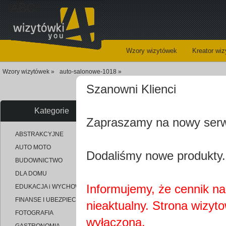
ABC
Wzory wizytówek
Kreator wi
Wzory wizytówek »
auto-salonowe-1018 »
Szanowni Klienci
Kategorie
Zapraszamy na nowy ser
uploaded_c24b34b96d7eab2047
ABSTRAKCYJNE
AUTO MOTO
Dodaliśmy nowe produkty.
BUDOWNICTWO
DLA DOMU
Informujemy, że cennik na 
EDUKACJA i WYCHOWANIE
FINANSE I UBEZPIECZENIA
nieaktualny. Strona wizyt
FOTOGRAFIA
wyłączona.