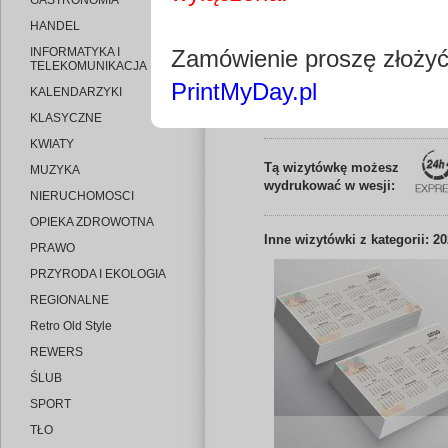
GASTRONOMIA
HANDEL
INFORMATYKA I
Zamówienie proszę złoży
TELEKOMUNIKACJA
PrintMyDay.pl
KALENDARZYKI
Edytuj wizytó
KLASYCZNE
KWIATY
Tą wizytówkę możesz
MUZYKA
wydrukować w wesji:
NIERUCHOMOSCI
OPIEKA ZDROWOTNA
Inne
wizytówki z kategorii: 2
PRAWO
PRZYRODA I EKOLOGIA
REGIONALNE
Retro Old Style
REWERS
ŚLUB
SPORT
TŁO