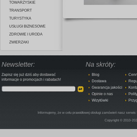
TOWARZYSKIE
TRANSPORT
TURYSTYKA
USŁUGI BIZNESOWE
ZDROWIE I URODA
ZWIERZAKI
Newsletter:
Na skróty:
Zapisz się już dziś aby dostawać
Blog
Cenn
informacje o promocjach i rabatach!
Dostawa
Regu
Gwarancja jakości
Kont
Opinie o nas
Polit
Wizytówki
Przy
Informujemy, że w celu prawidłowej obsługi zamówień nasz serwis 
Copyright © 2010-20