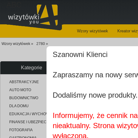
ABC
Wzory wizytówek
Kreator wi
Wzory wizytówek »
2780 »
Szanowni Klienci
Wizy
Kategorie
Zapraszamy na nowy ser
uploaded_9216d3ebe2ed99a883a
ABSTRAKCYJNE
AUTO MOTO
Dodaliśmy nowe produkty.
BUDOWNICTWO
DLA DOMU
Informujemy, że cennik na 
EDUKACJA i WYCHOWANIE
FINANSE I UBEZPIECZENIA
nieaktualny. Strona wizyt
FOTOGRAFIA
wyłączona.