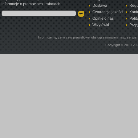
informacje o promocjach i rabatach!
Dostawa
Regu
Gwarancja jakości
Kont
Opinie o nas
Polit
Wizytówki
Przy
Informujemy, że w celu prawidłowej obsługi zamówień nasz serwis 
Copyright © 2010-20