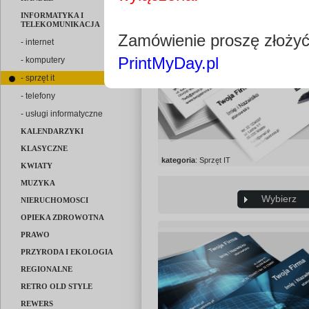
INFORMATYKA I
TELEKOMUNIKACJA
Zamówienie proszę złoży
- internet
PrintMyDay.pl
- komputery
- sprzęt it
- telefony
- usługi informatyczne
KALENDARZYKI
KLASYCZNE
kategoria
: Sprzęt IT
KWIATY
MUZYKA
Wybierz
NIERUCHOMOSCI
OPIEKA ZDROWOTNA
PRAWO
PRZYRODA I EKOLOGIA
REGIONALNE
RETRO OLD STYLE
REWERS