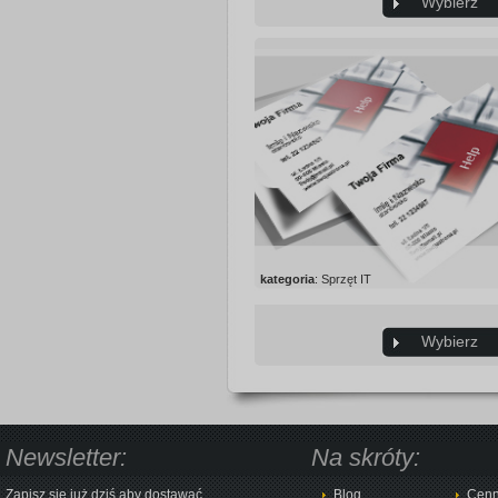
Wybierz
kategoria
: Sprzęt IT
Wybierz
Newsletter:
Na skróty:
Zapisz się już dziś aby dostawać
Blog
Cenn