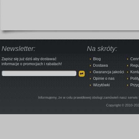
Newsletter:
Na skróty:
Zapisz się już dziś aby dostawać
Blog
Cenn
informacje o promocjach i rabatach!
Dostawa
Regu
Gwarancja jakości
Kont
Opinie o nas
Polit
Wizytówki
Przy
Informujemy, że w celu prawidłowej obsługi zamówień nasz serwis 
Copyright © 2010-20