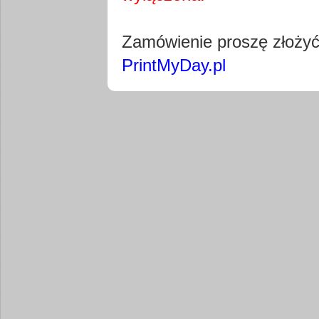
Pobierz wty
Zamówienie proszę złoży
PrintMyDay.pl