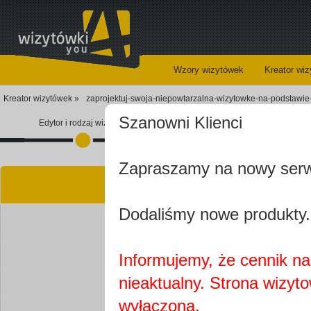
Wzory wizytówek
Kreator wi
Kreator wizytówek »
zaprojektuj-swoja-niepowtarzalna-wizytowke-na-podstawie
Szanowni Klienci
Edytor i rodzaj wizytówki
Koszyk
Zapraszamy na nowy ser
Kre
Dodaliśmy nowe produkty.
Informujemy, że cennik na 
nieaktualny. Strona wizyt
Najprawdopobodniej
wyłączona.