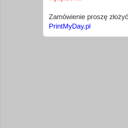
Pobierz wty
Zamówienie proszę złoży
PrintMyDay.pl