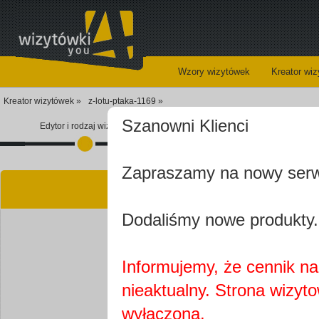
Wzory wizytówek
Kreator wi
Kreator wizytówek »
z-lotu-ptaka-1169 »
Szanowni Klienci
Edytor i rodzaj wizytówki
Koszyk
Zapraszamy na nowy ser
Kre
Dodaliśmy nowe produkty.
Informujemy, że cennik na 
nieaktualny. Strona wizyt
Najprawdopobodniej
wyłączona.