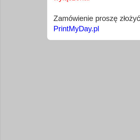
Pobierz wty
Zamówienie proszę złoży
PrintMyDay.pl