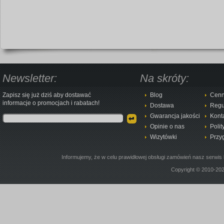
Newsletter:
Na skróty:
Zapisz się już dziś aby dostawać
Blog
Cenn
informacje o promocjach i rabatach!
Dostawa
Regu
Gwarancja jakości
Kont
Opinie o nas
Polit
Wizytówki
Przy
Informujemy, że w celu prawidłowej obsługi zamówień nasz serwis 
Copyright © 2010-20