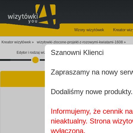
Wzory wizytówek
Kreator wi
Kreator wizytówek »
wizytowki-zlocone-projekt-z-rozowymi-kwiatami-1608 »
Szanowni Klienci
Edytor i rodzaj wizytówki
Koszyk
Zapraszamy na nowy ser
Kre
Dodaliśmy nowe produkty.
Informujemy, że cennik na 
nieaktualny. Strona wizyt
Najprawdopobodniej
wyłączona.