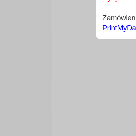
Zamówieni
PrintMyDa