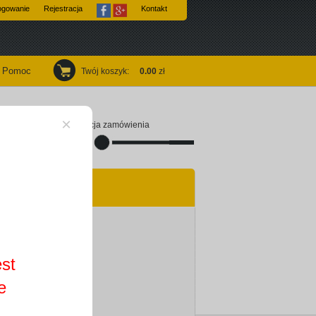
ogowanie
Rejestracja
Kontakt
Pomoc
Twój koszyk
:
0.00
zł
×
Finalizacja zamówienia
est
e