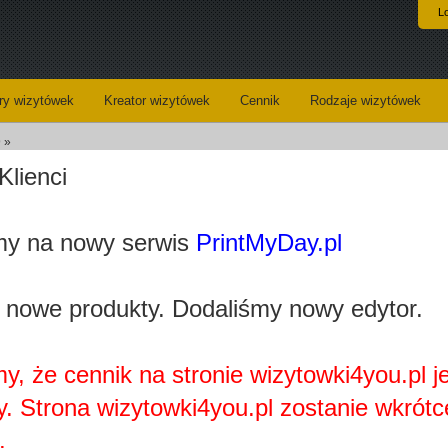
L
y wizytówek
Kreator wizytówek
Cennik
Rodzaje wizytówek
 »
Klienci
Koszyk
Dane do wysyłki
y na nowy serwis
PrintMyDay.pl
Kreator wizytówek
 nowe produkty. Dodaliśmy nowy edytor.
y, że cennik na stronie wizytowki4you.pl j
y. Strona wizytowki4you.pl zostanie wkrótc
Najprawdopobodniej nie posiadasz zainstalowanej wtyczki
Adobe Flash Player.
.