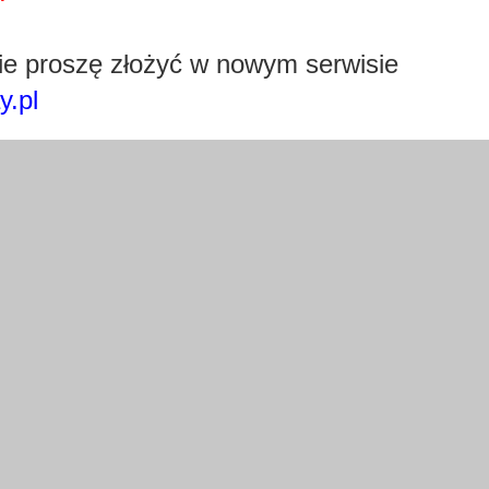
Pobierz wtyczkę klikając w obrazek poniżej.
e proszę złożyć w nowym serwisie
y.pl