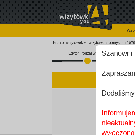
Wzor
Kreator wizytówek »
wizytowki-z-pomyslem-1079
Szanowni 
Edytor i rodzaj wizytówki
Zapraszam
Dodaliśmy
Informujem
nieaktualn
wyłączona