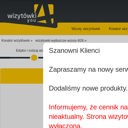
Wzory wizytówek
Kreator wi
Kreator wizytówek »
wizytowki-wyborcze-wzory-926 »
Szanowni Klienci
Edytor i rodzaj wizytówki
Koszyk
Zapraszamy na nowy ser
Kre
Dodaliśmy nowe produkty.
Informujemy, że cennik na 
nieaktualny. Strona wizyt
Najprawdopobodniej
wyłączona.