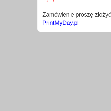
Pobierz wty
Zamówienie proszę złoży
PrintMyDay.pl