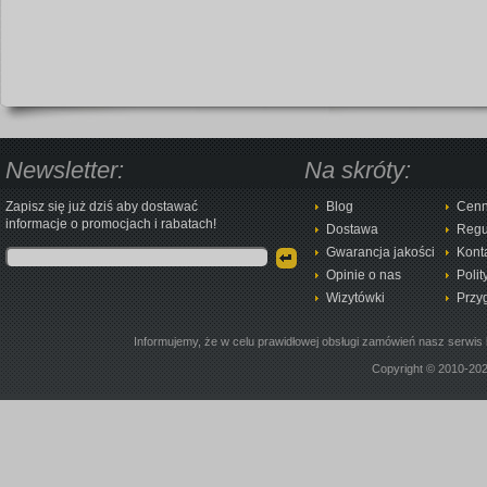
Newsletter:
Na skróty:
Zapisz się już dziś aby dostawać
Blog
Cenn
informacje o promocjach i rabatach!
Dostawa
Regu
Gwarancja jakości
Kont
Opinie o nas
Polit
Wizytówki
Przy
Informujemy, że w celu prawidłowej obsługi zamówień nasz serwis 
Copyright © 2010-20