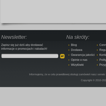
Newsletter:
Na skróty:
Zapisz się już dziś aby dostawać
Blog
Cenn
informacje o promocjach i rabatach!
Dostawa
Regu
Gwarancja jakości
Kont
Opinie o nas
Polit
Wizytówki
Przy
Informujemy, że w celu prawidłowej obsługi zamówień nasz serwis 
Copyright © 2010-20