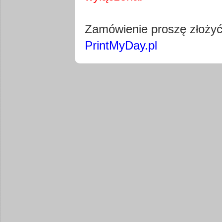
Pobierz wty
Zamówienie proszę złoży
PrintMyDay.pl