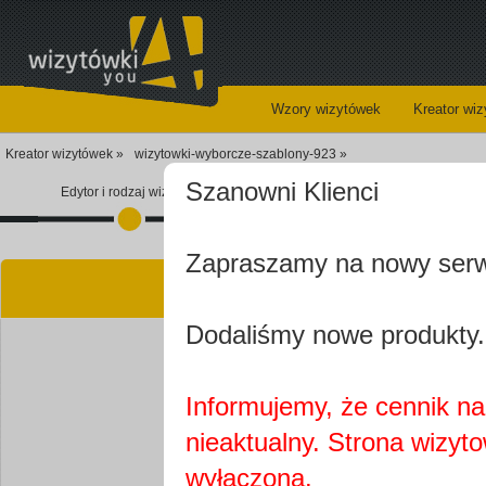
Wzory wizytówek
Kreator wi
Kreator wizytówek »
wizytowki-wyborcze-szablony-923 »
Szanowni Klienci
Edytor i rodzaj wizytówki
Koszyk
Zapraszamy na nowy ser
Kre
Dodaliśmy nowe produkty.
Informujemy, że cennik na 
nieaktualny. Strona wizyt
Najprawdopobodniej
wyłączona.