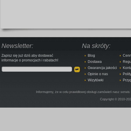
Newsletter:
Na skróty:
Zapisz się już dziś aby dostawać
Blog
Cenn
informacje o promocjach i rabatach!
Dostawa
Regu
Gwarancja jakości
Kont
Opinie o nas
Polit
Wizytówki
Przy
Informujemy, że w celu prawidłowej obsługi zamówień nasz serwis 
Copyright © 2010-20