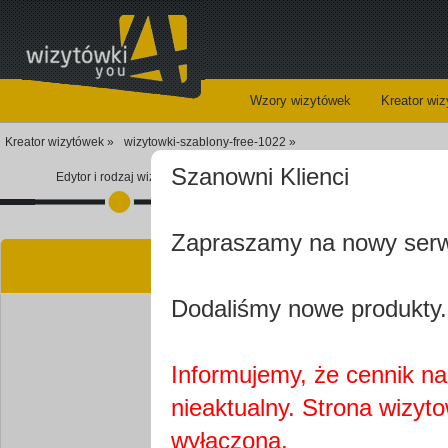
Wzory wizytówek
Kreator wi
Kreator wizytówek »
wizytowki-szablony-free-1022 »
Szanowni Klienci
Edytor i rodzaj wizytówki
Koszyk
Zapraszamy na nowy ser
Kre
Dodaliśmy nowe produkty.
Informujemy, że cennik na 
nieaktualny. Strona wizyt
Najprawdopobodniej
wyłączona.