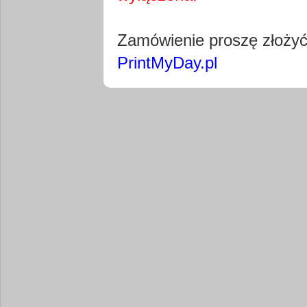
Pobierz wty
Zamówienie proszę złoży
PrintMyDay.pl