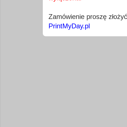
Pobierz wty
Zamówienie proszę złoży
PrintMyDay.pl