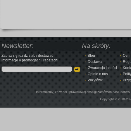
Newsletter:
Na skróty:
Zapisz się już dziś aby dostawać
Blog
Cenn
informacje o promocjach i rabatach!
Dostawa
Regu
Gwarancja jakości
Kont
Opinie o nas
Polit
Wizytówki
Przy
Informujemy, że w celu prawidłowej obsługi zamówień nasz serwis 
Copyright © 2010-20