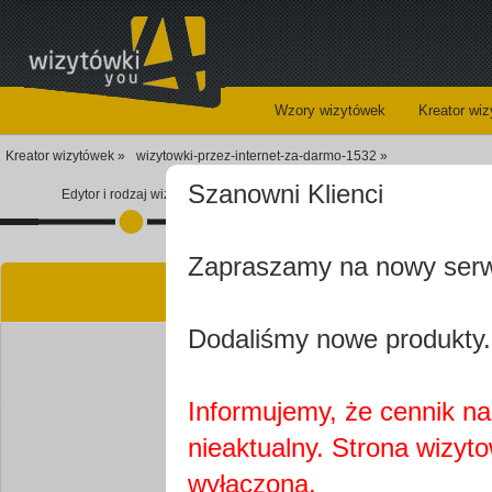
Wzory wizytówek
Kreator wi
Kreator wizytówek »
wizytowki-przez-internet-za-darmo-1532 »
Szanowni Klienci
Edytor i rodzaj wizytówki
Koszyk
Zapraszamy na nowy ser
Kre
Dodaliśmy nowe produkty.
Informujemy, że cennik na 
nieaktualny. Strona wizyt
Najprawdopobodniej
wyłączona.