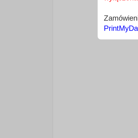
Zamówieni
PrintMyDa