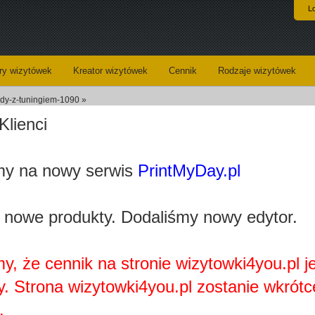
L
y wizytówek
Kreator wizytówek
Cennik
Rodzaje wizytówek
dy-z-tuningiem-1090 »
Klienci
Koszyk
Dane do wysyłki
y na nowy serwis
PrintMyDay.pl
Kreator wizytówek
 nowe produkty. Dodaliśmy nowy edytor.
y, że cennik na stronie wizytowki4you.pl j
y. Strona wizytowki4you.pl zostanie wkrótc
Najprawdopobodniej nie posiadasz zainstalowanej wtyczki
Adobe Flash Player.
.