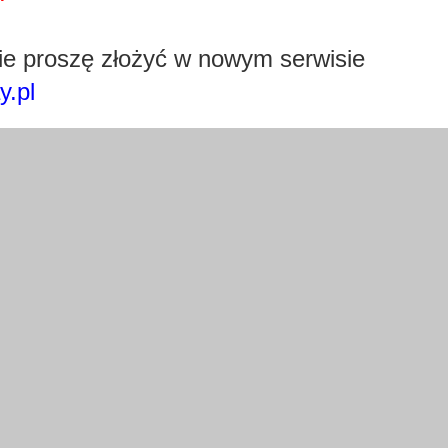
Pobierz wtyczkę klikając w obrazek poniżej.
e proszę złożyć w nowym serwisie
y.pl