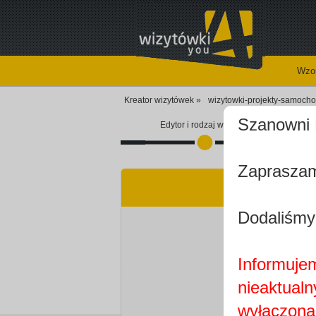
Wzor
Kreator wizytówek »
wizytowki-projekty-samocho
Szanowni 
Edytor i rodzaj wizytówki
Zapraszam
Dodaliśmy
Informujem
nieaktualn
wyłączona