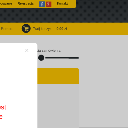
ogowanie
Rejestracja
Kontakt
Pomoc
Twój koszyk
:
0.00
zł
×
Finalizacja zamówienia
est
e